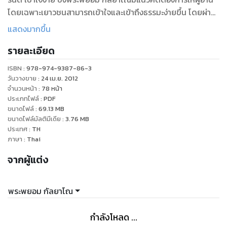
โดยเฉพาะเยาวชนสามารถเข้าใจและเข้าถึงธรรมะง่ายขึ้น โดยผ่าน
เนื้อหาและตัวการ์ตูน ผู้อ่านจะได้ทั้งข้อคิดและความบันเทิงใจไป
แสดงมากขึ้น
พร้อมๆ กัน เนื้อหาในภายใต้แนวคิด "เมื่อธรรมะอินเทรนด์ พระเณร
รายละเอียด
เลยต้องยุ่ง"
ISBN :
978-974-9387-86-3
วันวางขาย
:
24 เม.ย. 2012
จำนวนหน้า
:
78
หน้า
ประเภทไฟล์
:
PDF
ขนาดไฟล์
:
69.13
MB
ขนาดไฟล์มัลติมีเดีย
:
3.76
MB
ประเทศ
:
TH
ภาษา
:
Thai
จากผู้แต่ง
พระพยอม กัลยาโณ
กำลังโหลด ...