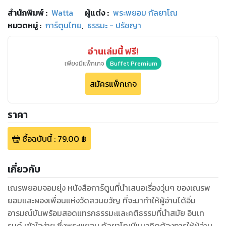
สำนักพิมพ์
:
Watta
ผู้แต่ง :
พระพยอม กัลยาโณ
หมวดหมู่
:
การ์ตูนไทย
,
ธรรมะ - ปรัชญา
อ่านเล่มนี้ ฟรี!
เพียงมีแพ็กเกจ
Buffet Premium
สมัครแพ็กเกจ
ราคา
ซื้อฉบับนี้
:
79.00
฿
เกี่ยวกับ
เณรพยอมจอมยุ่ง หนังสือการ์ตูนที่นำเสนอเรื่องวุ่นๆ ของเณรพ
ยอมและผองเพื่อนแห่งวัดสวนขวัญ ที่จะมาทำให้ผู้อ่านได้อิ่ม
อารมณ์ขันพร้อมสอดแทรกธรรมะและคติธรรมที่นำสมัย อินเท
รนด์ เข้าใจง่าย ซึ่งพระพยอม กัลยาโณมีแนวคิดต้องการให้ผู้อ่าน