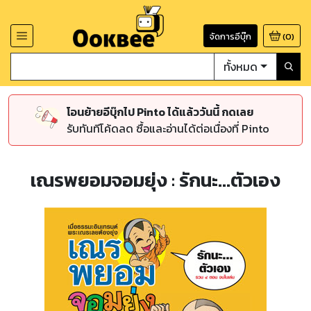
จัดการอีบุ๊ก
(
0
)
ทั้งหมด
โอนย้ายอีบุ๊กไป Pinto ได้แล้ววันนี้ กดเลย
รับทันทีโค้ดลด ซื้อและอ่านได้ต่อเนื่องที่ Pinto
เณรพยอมจอมยุ่ง : รักนะ...ตัวเอง