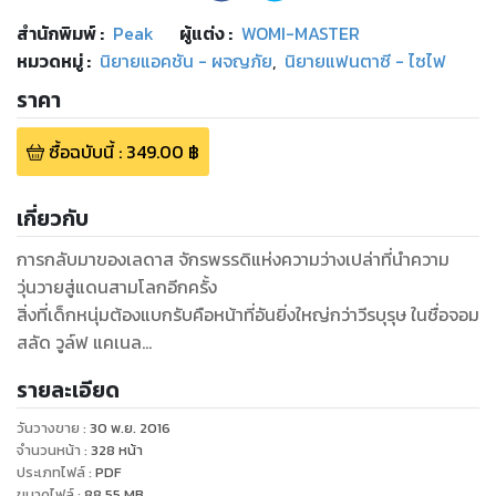
สำนักพิมพ์
:
Peak
ผู้แต่ง :
WOMI-MASTER
หมวดหมู่
:
นิยายแอคชัน - ผจญภัย
,
นิยายแฟนตาซี - ไซไฟ
ราคา
ซื้อฉบับนี้
:
349.00
฿
เกี่ยวกับ
การกลับมาของเลดาส จักรพรรดิแห่งความว่างเปล่าที่นำความ
วุ่นวายสู่แดนสามโลกอีกครั้ง
สิ่งที่เด็กหนุ่มต้องแบกรับคือหน้าที่อันยิ่งใหญ่กว่าวีรบุรุษ ในชื่อจอม
สลัด วูล์ฟ แคเนล…
รายละเอียด
วันวางขาย
:
30 พ.ย. 2016
จำนวนหน้า
:
328
หน้า
ประเภทไฟล์
:
PDF
ขนาดไฟล์
:
88.55
MB