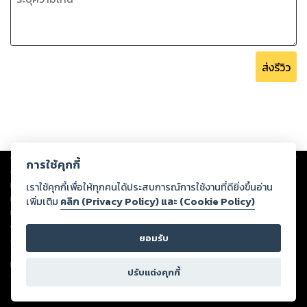
ส่งรีวิว
Copyright ©
2026
Storylog Co., Ltd. - สตอรี่ล็อกขอสงวนสิทธิ์ไม่รับผิดชอบ
การใช้คุกกี้
ต่อผลงานหรือเนื้อหาใดที่อัปโหลดผ่านเว็บไซต์และปรากฏว่าละเมิดสิทธิใน
ทรัพย์สินทางปัญญาของบุคคลอื่นหรือขัดต่อกฎหมายและศีลธรรม ดังนั้น ผู้อ่าน
เราใช้คุกกี้เพื่อให้ทุกคนได้ประสบการณ์การใช้งานที่ดียิ่งขึ้นอ่าน
ทุกท่านโปรดใช้วิจารณญาณในการกลั่นกรองด้วยตนเอง และหากท่านพบว่าส่วน
เพิ่มเติม
คลิก (Privacy Policy) และ (Cookie Policy)
หนึ่งส่วนใดขัดต่อกฎหมายและศีลธรรม กรุณาแจ้งมายังบริษัท เพื่อทีมงานจะได้
ดำเนินการในทันที ทั้งนี้ ทางสตอรี่ล็อกขอสงวนลิขสิทธิ์ตามพระราชบัญญัติ
ยอมรับ
ลิขสิทธิ์ พ.ศ. 2537 (ฉบับล่าสุด)
For support: member@ookbee.com
ปรับแต่งคุกกี้
Version
1.3.17