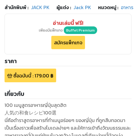
สำนักพิมพ์
:
JACK PK
ผู้แต่ง :
Jack PK
หมวดหมู่
:
อาหาร
อ่านเล่มนี้ ฟรี!
เพียงมีแพ็กเกจ
Buffet Premium
สมัครแพ็กเกจ
ราคา
ซื้อฉบับนี้
:
179.00
฿
เกี่ยวกับ
100 เมนูสูตรอาหารญี่ปุ่นสุดฮิต
人気の和食レシピ100選
นี่คือตำราสูตรอาหารที่ทำเมนูอร่อยๆ ของญี่ปุ่น ที่ถูกสืบทอดมา
เป็นเรื่องราวเพื่อสร้างโมเดลง่ายๆ และให้การเข้าถึงวัฒนธรรมและ
อาหารของญี่ปุ่นแก่ผู้ชมในวงกว้าง โมเดลที่เรียบง่ายนี้มีจุดมุ่ง