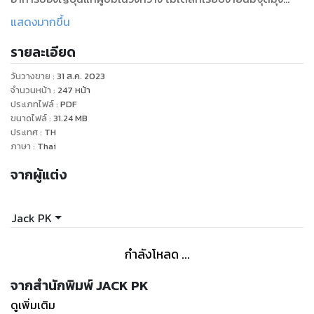
หมายเพื่อแนะนำให้ผู้คนรู้จักกับประเพณีการทำอาหารอันอุดม
แสดงมากขึ้น
สมบูรณ์และหลากหลายของญี่ปุ่น ขณะเดียวกันก็ชื่นชมแง่มุมทาง
รายละเอียด
วัฒนธรรมที่ล้อมรอบอาหารในสังคมญี่ปุ่นด้วย สูตรอาหาร 100
รายการสำหรับหนังสือเล่มนี้ประกอบด้วยคอลเลกชันสูตรอาหาร
วันวางขาย
:
31 ส.ค. 2023
แบบดั้งเดิมที่คัดสรรมาอย่างพิถีพิถันเพื่อแสดงแก่นแท้ของอาหาร
จำนวนหน้า
:
247
หน้า
ญี่ปุ่น ตั้งแต่ซูชิและเทมปุระไปจนถึงราเมนและยากิโทริ สูตรอาหาร
ประเภทไฟล์
:
PDF
ขนาดไฟล์
:
31.24
MB
ต่างๆ นำเสนอรสชาติของภูมิภาคต่างๆ และเทคนิคการทำอาหารที่
ประเทศ
:
TH
มีอิทธิพลต่ออาหารญี่ปุ่น
ภาษา
:
Thai
นอกจากสูตรอาหารแล้ว หนังสือเล่มนี้ยังเจาะลึกถึงความสำคัญ
จากผู้แต่ง
ทางวัฒนธรรมของอาหารในญี่ปุ่นอีกด้วย โดยจะสำรวจแนวคิด
ของวาโชกุ (อาหารญี่ปุ่นแบบดั้งเดิม) และสถานะมรดกทาง
วัฒนธรรมที่จับต้องไม่ได้ของ UNESCO โดยเน้นถึงความสำคัญ
Jack PK
ของวัตถุดิบตามฤดูกาล ความสมดุล และการนำเสนอในการปรุง
อาหารญี่ปุ่น
กำลังโหลด ...
เมนูที่รวมอยู่ในหนังสือมอบประสบการณ์การรับประทานอาหารที่
ครอบคลุม โดยผสมผสานอาหารหลากหลายที่เสริมรสชาติและ
จากสำนักพิมพ์ JACK PK
สุนทรียภาพซึ่งกันและกัน เมนูเหล่านี้ออกแบบมาเพื่อแนะนำผู้อ่าน
ดูเพิ่มเติม