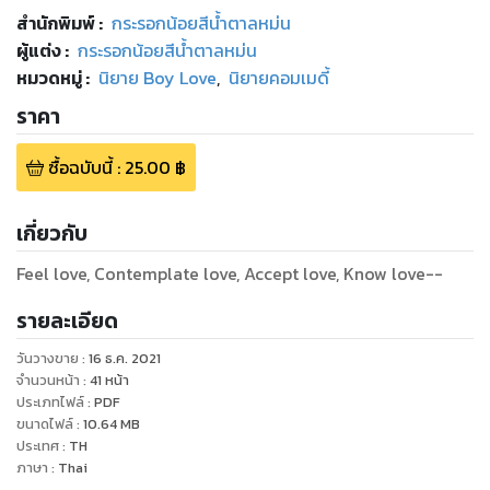
สำนักพิมพ์
:
กระรอกน้อยสีน้ำตาลหม่น
ผู้แต่ง :
กระรอกน้อยสีน้ำตาลหม่น
หมวดหมู่
:
นิยาย Boy Love
,
นิยายคอมเมดี้
ราคา
ซื้อฉบับนี้
:
25.00
฿
เกี่ยวกับ
Feel love, Contemplate love, Accept love, Know love--
รายละเอียด
วันวางขาย
:
16 ธ.ค. 2021
จำนวนหน้า
:
41
หน้า
ประเภทไฟล์
:
PDF
ขนาดไฟล์
:
10.64
MB
ประเทศ
:
TH
ภาษา
:
Thai