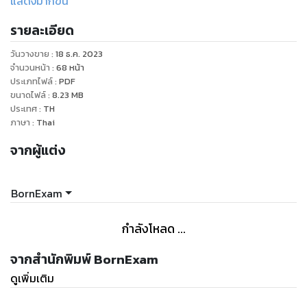
แสดงมากขึ้น
- กลุ่มสายงานที่เกื้อกูลกัน (ตำแหน่งอื่นๆ)
รายละเอียด
- สถิติการเรียกบรรจุปี 2560-2564 (เรียกหมดหรือไม่)
- แนวทางวิธีการเลือกเขตที่ควรสมัครสอบ (สอบที่ไหนดี)
วันวางขาย
:
18 ธ.ค. 2023
- การเรียกบรรจุข้ามเขตเรียกยังไงได้บ้าง
จำนวนหน้า
:
68
หน้า
ประเภทไฟล์
:
PDF
ขนาดไฟล์
:
8.23
MB
ประเทศ
:
TH
ภาษา
:
Thai
จากผู้แต่ง
BornExam
กำลังโหลด ...
จากสำนักพิมพ์ BornExam
ดูเพิ่มเติม