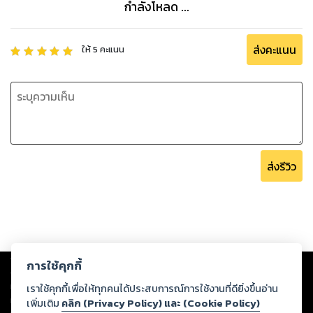
กำลังโหลด ...
ส่งคะแนน
ให้
5
คะแนน
ส่งรีวิว
Copyright ©
2026
Storylog Co., Ltd. - สตอรี่ล็อกขอสงวนสิทธิ์ไม่รับผิดชอบ
การใช้คุกกี้
ต่อผลงานหรือเนื้อหาใดที่อัปโหลดผ่านเว็บไซต์และปรากฏว่าละเมิดสิทธิใน
ทรัพย์สินทางปัญญาของบุคคลอื่นหรือขัดต่อกฎหมายและศีลธรรม ดังนั้น ผู้อ่าน
เราใช้คุกกี้เพื่อให้ทุกคนได้ประสบการณ์การใช้งานที่ดียิ่งขึ้นอ่าน
ทุกท่านโปรดใช้วิจารณญาณในการกลั่นกรองด้วยตนเอง และหากท่านพบว่าส่วน
เพิ่มเติม
คลิก (Privacy Policy) และ (Cookie Policy)