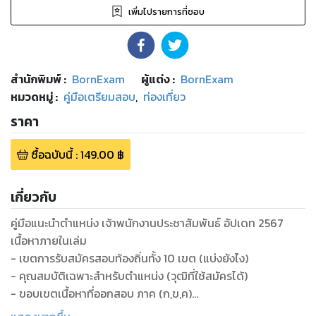
เพิ่มไปรายการที่ชอบ
สำนักพิมพ์
:
BornExam
ผู้แต่ง :
BornExam
หมวดหมู่
:
คู่มือเตรียมสอบ
,
ท่องเที่ยว
ราคา
ซื้อฉบับนี้
:
149.00
฿
เกี่ยวกับ
คู่มือแนะนำตำแหน่ง เจ้าพนักงานประชาสัมพันธ์ อัปเดท 2567
เนื้อหาภายในเล่ม
- เขตการรับสมัครสอบท้องถิ่นทั้ง 10 เขต (แบ่งยังไง)
- คุณสมบัติเฉพาะสำหรับตำแหน่ง (วุฒิที่ใช้สมัครได้)
- ขอบเขตเนื้อหาที่ออกสอบ ภาค (ก,ข,ค)
- มาตรฐานกำหนดตำแหน่ง (ความรู้ความสามารถที่ต้องมี)