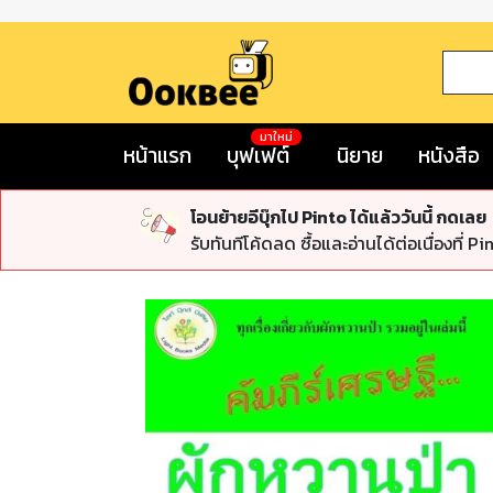
มาใหม่
หน้าแรก
บุฟเฟต์
นิยาย
หนังสือ
โอนย้ายอีบุ๊กไป Pinto ได้แล้ววันนี้ กดเลย
รับทันทีโค้ดลด ซื้อและอ่านได้ต่อเนื่องที่ Pi