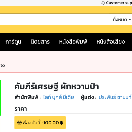
Customer su
ทั้งหมด
การ์ตูน
นิตยสาร
หนังสือพิมพ์
หนังสือเสียง
nto
คัมภีร์เศรษฐี ผักหวานป่า
สำนักพิมพ์
:
ไลท์ บุคส์ มีเดีย
ผู้แต่ง :
ประพันธ์ ชานนท์
ราคา
ซื้อฉบับนี้
:
100.00
฿