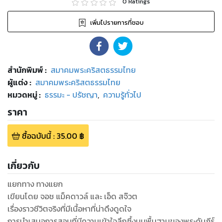
0
Ratings
เพิ่มไปรายการที่ชอบ
สำนักพิมพ์
:
สมาคมพระคริสตธรรมไทย
ผู้แต่ง :
สมาคมพระคริสตธรรมไทย
หมวดหมู่
:
ธรรมะ - ปรัชญา
,
ความรู้ทั่วไป
ราคา
ซื้อฉบับนี้
:
35.00
฿
เกี่ยวกับ
แยกทาง ทางแยก
เขียนโดย จอช แม็คดาวล์ และ เอ็ด สจ๊วต
เรื่องราวชีวิตจริงที่มีเนื้อหาที่น่าดึงดูดใจ
การนำเสนอการสอนที่มีความเข้าใจลึกซึ้งบนพื้นฐานของพระคัมภีร์