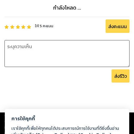
กำลังโหลด ...
ส่งคะแนน
ให้
5
คะแนน
ส่งรีวิว
Copyright ©
2026
Storylog Co., Ltd. - สตอรี่ล็อกขอสงวนสิทธิ์ไม่รับผิดชอบ
การใช้คุกกี้
ต่อผลงานหรือเนื้อหาใดที่อัปโหลดผ่านเว็บไซต์และปรากฏว่าละเมิดสิทธิใน
ทรัพย์สินทางปัญญาของบุคคลอื่นหรือขัดต่อกฎหมายและศีลธรรม ดังนั้น ผู้อ่าน
เราใช้คุกกี้เพื่อให้ทุกคนได้ประสบการณ์การใช้งานที่ดียิ่งขึ้นอ่าน
ทุกท่านโปรดใช้วิจารณญาณในการกลั่นกรองด้วยตนเอง และหากท่านพบว่าส่วน