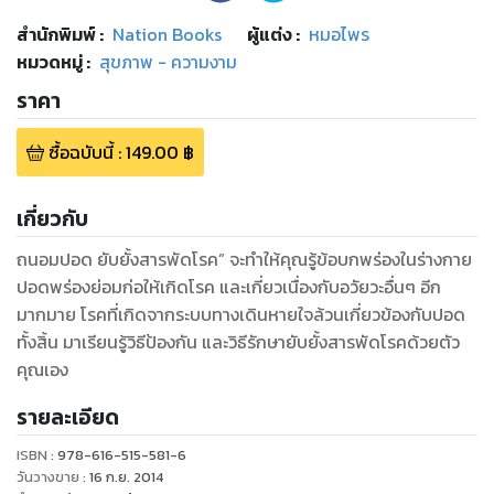
สำนักพิมพ์
:
Nation Books
ผู้แต่ง :
หมอไพร
หมวดหมู่
:
สุขภาพ - ความงาม
ราคา
ซื้อฉบับนี้
:
149.00
฿
เกี่ยวกับ
ถนอมปอด ยับยั้งสารพัดโรค” จะทำให้คุณรู้ข้อบกพร่องในร่างกาย
ปอดพร่องย่อมก่อให้เกิดโรค และเกี่ยวเนื่องกับอวัยวะอื่นๆ อีก
มากมาย โรคที่เกิดจากระบบทางเดินหายใจล้วนเกี่ยวข้องกับปอด
ทั้งสิ้น มาเรียนรู้วิธีป้องกัน และวิธีรักษายับยั้งสารพัดโรคด้วยตัว
คุณเอง
รายละเอียด
ISBN :
978-616-515-581-6
วันวางขาย
:
16 ก.ย. 2014