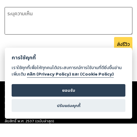
ส่งรีวิว
การใช้คุกกี้
เราใช้คุกกี้เพื่อให้ทุกคนได้ประสบการณ์การใช้งานที่ดียิ่งขึ้นอ่าน
เพิ่มเติม
คลิก (Privacy Policy) และ (Cookie Policy)
Copyright ©
2026
Storylog Co., Ltd. - สตอรี่ล็อกขอสงวนสิทธิ์ไม่รับผิดชอบ
ต่อผลงานหรือเนื้อหาใดที่อัปโหลดผ่านเว็บไซต์และปรากฏว่าละเมิดสิทธิใน
ยอมรับ
ทรัพย์สินทางปัญญาของบุคคลอื่นหรือขัดต่อกฎหมายและศีลธรรม ดังนั้น ผู้อ่าน
ทุกท่านโปรดใช้วิจารณญาณในการกลั่นกรองด้วยตนเอง และหากท่านพบว่าส่วน
ปรับแต่งคุกกี้
หนึ่งส่วนใดขัดต่อกฎหมายและศีลธรรม กรุณาแจ้งมายังบริษัท เพื่อทีมงานจะได้
ดำเนินการในทันที ทั้งนี้ ทางสตอรี่ล็อกขอสงวนลิขสิทธิ์ตามพระราชบัญญัติ
ลิขสิทธิ์ พ.ศ. 2537 (ฉบับล่าสุด)
For support: member@ookbee.com