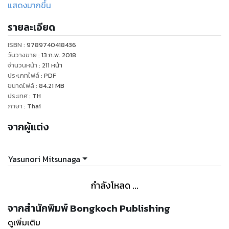
“องค์หญิง” ที่ฮิโรพบก็คือลูกสาวของราชาปีศาจผู้มีอำนาจเหนือ
แสดงมากขึ้น
ปีศาจใดๆ ในโลก ในการต่อสู้ระหว่างพี่น้องเพื่อแย่งชิงบัลลังก์ราชา
รายละเอียด
ปีศาจ องค์หญิงและฮิโรผู้กลายเป็นนักรบโลหิตประจำกายขององค์
หญิงต้องเผชิญหน้ากับการต่อสู้และแผนการอันชั่วร้ายนานัปการ!!
ISBN :
9789740418436
วันวางขาย
:
13 ก.พ. 2018
จำนวนหน้า
:
211
หน้า
ประเภทไฟล์
:
PDF
ขนาดไฟล์
:
84.21
MB
ประเทศ
:
TH
ภาษา
:
Thai
จากผู้แต่ง
Yasunori Mitsunaga
กำลังโหลด ...
จากสำนักพิมพ์ Bongkoch Publishing
ดูเพิ่มเติม