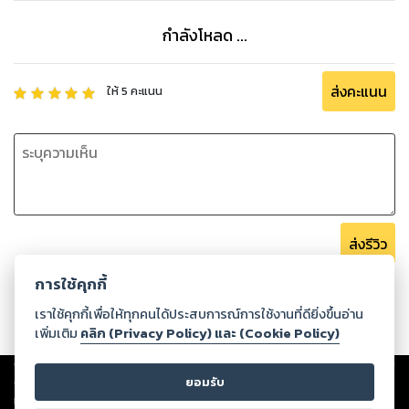
กำลังโหลด ...
ส่งคะแนน
ให้
5
คะแนน
ส่งรีวิว
การใช้คุกกี้
เราใช้คุกกี้เพื่อให้ทุกคนได้ประสบการณ์การใช้งานที่ดียิ่งขึ้นอ่าน
เพิ่มเติม
คลิก (Privacy Policy) และ (Cookie Policy)
Copyright ©
2026
Storylog Co., Ltd. - สตอรี่ล็อกขอสงวนสิทธิ์ไม่รับผิดชอบ
ต่อผลงานหรือเนื้อหาใดที่อัปโหลดผ่านเว็บไซต์และปรากฏว่าละเมิดสิทธิใน
ยอมรับ
ทรัพย์สินทางปัญญาของบุคคลอื่นหรือขัดต่อกฎหมายและศีลธรรม ดังนั้น ผู้อ่าน