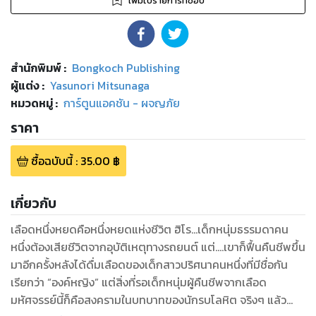
เพิ่มไปรายการที่ชอบ
สำนักพิมพ์
:
Bongkoch Publishing
ผู้แต่ง :
Yasunori Mitsunaga
หมวดหมู่
:
การ์ตูนแอคชัน - ผจญภัย
ราคา
ซื้อฉบับนี้
:
35.00
฿
เกี่ยวกับ
เลือดหนึ่งหยดคือหนึ่งหยดแห่งชีวิต ฮิโร...เด็กหนุ่มธรรมดาคน
หนึ่งต้องเสียชีวิตจากอุบัติเหตุทางรถยนต์ แต่....เขาก็ฟื้นคืนชีพขึ้น
มาอีกครั้งหลังได้ดื่มเลือดของเด็กสาวปริศนาคนหนึ่งที่มีชื่อกัน
เรียกว่า “องค์หญิง” แต่สิ่งที่รอเด็กหนุ่มผู้คืนชีพจากเลือด
มหัศจรรย์นี้ก็คือสงครามในบทบาทของนักรบโลหิต จริงๆ แล้ว