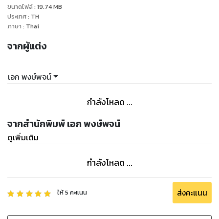
ขนาดไฟล์
:
19.74
MB
สุขในที่สุด
ประเทศ
:
TH
ภาษา
:
Thai
นอกจากเนื้อหาในส่วนของการฝึกหัดว่ายน้ำตามขั้นตอนซึ่งอยู่ใน
จากผู้แต่ง
ส่วนหลังของหนังสือแล้ว ผู้หัดว่ายน้ำยังจะได้ทำความเข้าใจเกี่ยว
กับน้ำและการหัดว่ายน้ำเป็นเบื้องต้นก่อน ซึ่งเป็นเนื้อหาในส่วนแรก
ของหนังสือ เพื่อให้เกิดความเข้าใจและทัศนคติที่จะเป็นผลดีอันจะ
เอก พงษ์พจน์
นำไปสู่การหัดว่ายน้ำด้วยความสุขของท่าน
กำลังโหลด ...
จากสำนักพิมพ์ เอก พงษ์พจน์
ดูเพิ่มเติม
กำลังโหลด ...
ส่งคะแนน
ให้
5
คะแนน