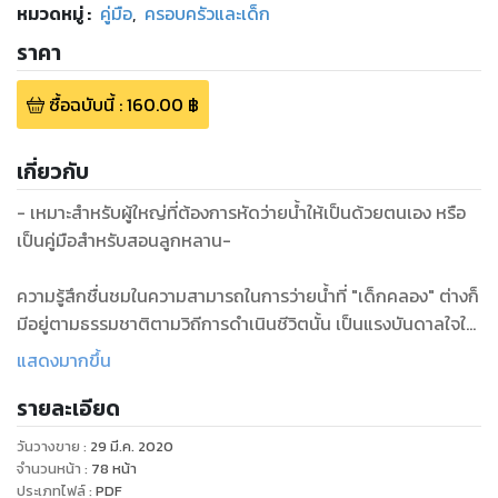
หมวดหมู่
:
คู่มือ
,
ครอบครัวและเด็ก
ราคา
ซื้อฉบับนี้
:
160.00
฿
เกี่ยวกับ
- เหมาะสำหรับผู้ใหญ่ที่ต้องการหัดว่ายน้ำให้เป็นด้วยตนเอง หรือ
เป็นคู่มือสำหรับสอนลูกหลาน-
ความรู้สึกชื่นชมในความสามารถในการว่ายน้ำที่ "เด็กคลอง" ต่างก็
มีอยู่ตามธรรมชาติตามวิถีการดำเนินชีวิตนั้น เป็นแรงบันดาลใจให้
ผู้เขียน อยากเขียนหนังสือเพื่อการหัดว่ายน้ำด้วยตนเองให้เป็น ที่มี
แสดงมากขึ้น
วิธีการฝึกหัดที่ผ่อนคลาย ไม่เคร่งครัดกับแบบแผนเช่นเดียวกับ
รายละเอียด
การเล่นน้ำของ "เด็กคลอง" โดยคำนึงถึงความถนัดตามธรรมชาติ
ที่ไม่จำเป็นต้องเหมือนกันของแต่ละบุคคลเป็นสำคัญด้วย แต่มุ่ง
วันวางขาย
:
29 มี.ค. 2020
หมายให้ผู้หัดว่ายน้ำไม่ว่า ผู้ใหญ่ หรือ เด็ก พัฒนาทักษะไปตามขั้น
จำนวนหน้า
:
78
หน้า
ตอนการฝึกหัด จนสามารถเอาตัวรอดได้ ว่ายน้ำเป็นอย่างมีความ
ประเภทไฟล์
:
PDF