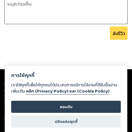
ส่งรีวิว
Copyright ©
2026
Storylog Co., Ltd. - สตอรี่ล็อกขอสงวนสิทธิ์ไม่รับผิดชอบ
การใช้คุกกี้
ต่อผลงานหรือเนื้อหาใดที่อัปโหลดผ่านเว็บไซต์และปรากฏว่าละเมิดสิทธิใน
ทรัพย์สินทางปัญญาของบุคคลอื่นหรือขัดต่อกฎหมายและศีลธรรม ดังนั้น ผู้อ่าน
เราใช้คุกกี้เพื่อให้ทุกคนได้ประสบการณ์การใช้งานที่ดียิ่งขึ้นอ่าน
ทุกท่านโปรดใช้วิจารณญาณในการกลั่นกรองด้วยตนเอง และหากท่านพบว่าส่วน
เพิ่มเติม
คลิก (Privacy Policy) และ (Cookie Policy)
หนึ่งส่วนใดขัดต่อกฎหมายและศีลธรรม กรุณาแจ้งมายังบริษัท เพื่อทีมงานจะได้
ดำเนินการในทันที ทั้งนี้ ทางสตอรี่ล็อกขอสงวนลิขสิทธิ์ตามพระราชบัญญัติ
ยอมรับ
ลิขสิทธิ์ พ.ศ. 2537 (ฉบับล่าสุด)
For support: member@ookbee.com
ปรับแต่งคุกกี้
Version
1.3.17