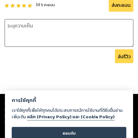
ส่งคะแนน
ให้
5
คะแนน
ส่งรีวิว
Copyright ©
2026
Storylog Co., Ltd. - สตอรี่ล็อกขอสงวนสิทธิ์ไม่รับผิดชอบ
การใช้คุกกี้
ต่อผลงานหรือเนื้อหาใดที่อัปโหลดผ่านเว็บไซต์และปรากฏว่าละเมิดสิทธิใน
ทรัพย์สินทางปัญญาของบุคคลอื่นหรือขัดต่อกฎหมายและศีลธรรม ดังนั้น ผู้อ่าน
เราใช้คุกกี้เพื่อให้ทุกคนได้ประสบการณ์การใช้งานที่ดียิ่งขึ้นอ่าน
ทุกท่านโปรดใช้วิจารณญาณในการกลั่นกรองด้วยตนเอง และหากท่านพบว่าส่วน
เพิ่มเติม
คลิก (Privacy Policy) และ (Cookie Policy)
หนึ่งส่วนใดขัดต่อกฎหมายและศีลธรรม กรุณาแจ้งมายังบริษัท เพื่อทีมงานจะได้
ดำเนินการในทันที ทั้งนี้ ทางสตอรี่ล็อกขอสงวนลิขสิทธิ์ตามพระราชบัญญัติ
ยอมรับ
ลิขสิทธิ์ พ.ศ. 2537 (ฉบับล่าสุด)