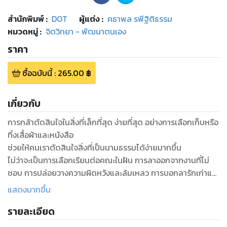
สำนักพิมพ์
:
DOT
ผู้แต่ง :
คธาพล รพีฐิติธรรม
หมวดหมู่
:
จิตวิทยา - พัฒนาตนเอง
ราคา
ซื้อฉบับนี้
:
265.00
฿
เกี่ยวกับ
การกล้าตัดสินใจในสิ่งที่เล็กที่สุด ง่ายที่สุด อย่างการเลือกเก็บหรือ
ทิ้งเสื้อผ้าและหนังสือ
ช่วยให้คนเราตัดสินใจสิ่งที่เป็นนามธรรมได้ง่ายมากขึ้น
ไม่ว่าจะเป็นการเลือกเรียนต่อคณะในฝัน การลาออกจากงานที่ไม่
ชอบ การปล่อยวางความผิดหวังและล้มเหลว การบอกลารักเก่าและ
เริ่มต้นรักใหม่
แสดงมากขึ้น
ทุกคนเริ่มต้นชีวิตใหม่ได้ แค่ลองทิ้งสิ่งที่เคยคิดว่าดี
รายละเอียด
เพราะ “การทิ้ง” คือการสอนให้เราฝึกตัดสินใจ เพื่อใช้ชีวิตให้เรียบ