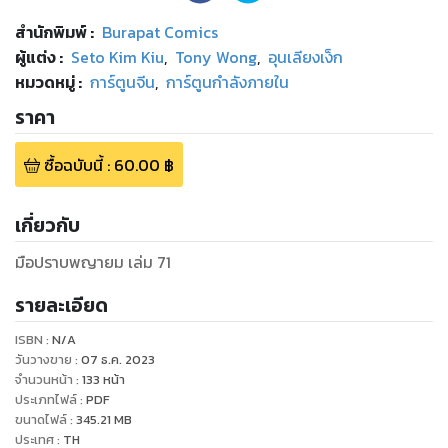
สำนักพิมพ์
:
Burapat Comics
ผู้แต่ง :
Seto Kim Kiu
,
Tony Wong
,
อุนเลียงเง็ก
หมวดหมู่
:
การ์ตูนจีน
,
การ์ตูนกำลังภายใน
ราคา
ซื้อฉบับนี้
:
60.00
฿
เกี่ยวกับ
มือปราบพญายม เล่ม 71
รายละเอียด
ISBN :
N/A
วันวางขาย
:
07 ธ.ค. 2023
จำนวนหน้า
:
133
หน้า
ประเภทไฟล์
:
PDF
ขนาดไฟล์
:
345.21
MB
ประเทศ
:
TH