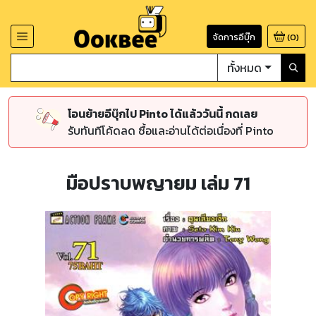
จัดการอีบุ๊ก
(
0
)
ทั้งหมด
โอนย้ายอีบุ๊กไป Pinto ได้แล้ววันนี้ กดเลย
รับทันทีโค้ดลด ซื้อและอ่านได้ต่อเนื่องที่ Pinto
มือปราบพญายม เล่ม 71