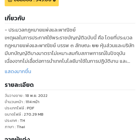
เกี่ยวกับ
- ประมวลกฎหมายแพ่งและพาณิชย์
เหตุผลในการประกาศใช้พระราชบัญญัติฉบับนี้ คือ โดยที่ประมวล
กฎหมายแพ่งและพาณิชย์ บรรพ ๓ ลักษณะ ๒๒ หุ้นส่วนและบริษัท
มีบทบัญญัติบางมาตราไม่เหมาะสมกับสภาพการณ์ในปัจจุบัน
เนื่องจากไม่เอื้อต่อการนำเทคโนโลยีมาใช้ในการปฏิบัติงาน และ
สร้างภาระโดยไม่จำเป็นแก่ประชาชน นอกจากนี้ ยังเป็นอุปสรรคต่อ
แสดงมากขึ้น
การเสริมสร้างศักยภาพในการแข่งขันของประเทศ โดยเฉพาะการ
รายละเอียด
กำหนด จำนวนขั้นต่ำของผู้เริ่มก่อการและตั้งบริษัทจำกัดไว้สามคน
และการไม่กำหนดระยะเวลาการจ่ายเงินปันผล ของบริษัทจำกัด
วันวางขาย
:
18 พ.ย. 2022
สมควรแก้ไขเพิ่มเติมบทบัญญัติเพื่อขจัดอุปสรรคดังกล่าว รวม
จำนวนหน้า
:
1114
หน้า
ทั้งเพิ่มความคล่องตัว ในการประกอบธุรกิจโดยเพิ่มหลักการควบ
ประเภทไฟล์
:
PDF
ขนาดไฟล์
:
270.29
MB
รวมบริษัท จึงจำเป็นต้องตราพระราชบัญญัตินี้
ประเทศ
:
TH
ภาษา
:
Thai
- ประมวลกฎหมายอาญา
จากผู้แต่ง
เหตุผลในการประกาศใช้พระราชบัญญัติฉบับนี้ คือ โดยที่ปัจจุบัน