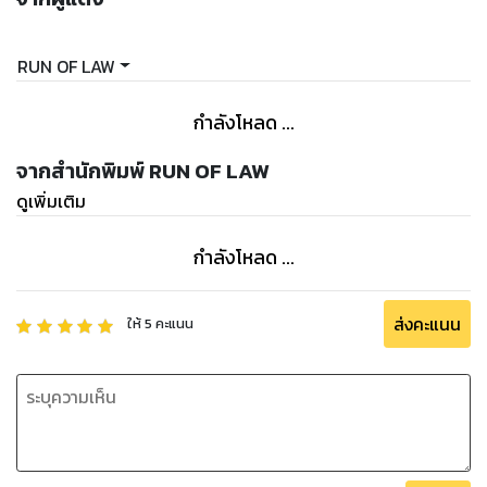
ประมวลกฎหมายอาญากำหนดเกณฑ์อายุเด็กซึ่งไม่ต้องรับโทษแม้
ได้กระทำการอันกฎหมายบัญญัติเป็นความผิดไว้ที่อายุยังไม่เกิน
RUN OF LAW
สิบปี แต่จากข้อมูลทางการแพทย์พบว่าเด็กอายุสิบสองปีกับเด็ก
อายุสิบปีไม่มีความแตกต่างกันมากนัก โดยเป็นช่วงอายุที่
กำลังโหลด ...
พัฒนาการด้านความคิด สติ ปัญญา จริยธรรม และความรู้สึกผิด
ชอบชั่วดี ยังไม่เจริญเติบโตเต็มที่และยังไม่สามารถคาดการณ์ถึง
จากสำนักพิมพ์ RUN OF LAW
ผลที่อาจเกิดขึ้นจากการกระทำของตนได้อย่างดีพอ อีกทั้งเด็กอายุ
ดูเพิ่มเติม
ไม่เกินสิบสองปีอยู่ในวัยการศึกษาระดับประถมศึกษา ยังไม่สมควร
ให้เข้าสู่กระบวนการดำเนินคดีอาญาซึ่งมีขั้นตอนการดำเนินการ
กำลังโหลด ...
บางประการที่กระทบต่อสิทธิและเสรีภาพของบุคคล และอาจทำให้
เด็กเรียนรู้วิธีกระทำความผิดเพิ่มขึ้นจนนำไปสู่การกระทำความผิด
ซ้ำอีก กรณีจึงสมควรใช้มาตรการตามกฎหมายว่าด้วยการ
ส่งคะแนน
ให้
5
คะแนน
คุ้มครองเด็กเพื่อให้การสงเคราะห์และคุ้มครองสิทธิและสวัสดิภาพ
ของเด็กอายุสิบปีแต่ไม่เกินสิบสองปีได้รับผลดียิ่งขึ้น
โดยคำนึงถึงผลประโยชน์สูงสุดของเด็กเป็นสำคัญเพื่อให้เด็กกลับ
ตัวเป็นคนดีและเป็นประชากรที่มีคุณภาพกลับคืนสู่สังคมได้ต่อไป
ประกอบกับการกำหนดเกณฑ์อายุของเด็กซึ่งไม่ต้องรับโทษแม้ได้
กระทำการอันกฎหมายบัญญัติเป็นความผิดจากอายุยังไม่เกินสิบปี