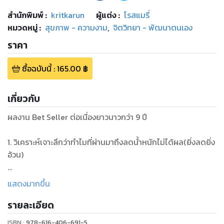
สำนักพิมพ์
:
kritkarun
ผู้แต่ง :
โรสแมรี่
หมวดหมู่
:
สุขภาพ - ความงาม
,
จิตวิทยา - พัฒนาตนเอง
ราคา
ซื้อฉบับนี้
:
165.00
฿
เกี่ยวกับ
ผลงาน Bet Seller ต่อเนื่องยาวนาวกว่า 9 ปี
1. วิเคราะห์เจาะลึกว่าทำไมที่ผ่านมาถึงลดน้ำหนักไม่ได้ผล(ยิ่งลดยิ่ง
อ้วน)
2.ความเข้าใจที่สำคัญเกี่ยวกับการลดน้ำหนัก ที่คุณจะไม่สามารถ
แสดงมากขึ้น
ลดน้ำหนักอย่างถูกต้องได้เลย ถ้าไม่รู้เรื่องเหล่านี้
รายละเอียด
3. คุณสามารถลดน้ำหนักได้โดยที่ยังกินอาหาร 3 มื้อ โดยที่ยังกิน
ISBN :
978-616-406-691-5