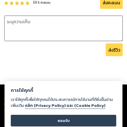
ส่งคะแนน
ให้
5
คะแนน
ส่งรีวิว
Copyright ©
2026
Storylog Co., Ltd. - สตอรี่ล็อกขอสงวนสิทธิ์ไม่รับผิดชอบ
การใช้คุกกี้
ต่อผลงานหรือเนื้อหาใดที่อัปโหลดผ่านเว็บไซต์และปรากฏว่าละเมิดสิทธิใน
ทรัพย์สินทางปัญญาของบุคคลอื่นหรือขัดต่อกฎหมายและศีลธรรม ดังนั้น ผู้อ่าน
เราใช้คุกกี้เพื่อให้ทุกคนได้ประสบการณ์การใช้งานที่ดียิ่งขึ้นอ่าน
ทุกท่านโปรดใช้วิจารณญาณในการกลั่นกรองด้วยตนเอง และหากท่านพบว่าส่วน
เพิ่มเติม
คลิก (Privacy Policy) และ (Cookie Policy)
หนึ่งส่วนใดขัดต่อกฎหมายและศีลธรรม กรุณาแจ้งมายังบริษัท เพื่อทีมงานจะได้
ดำเนินการในทันที ทั้งนี้ ทางสตอรี่ล็อกขอสงวนลิขสิทธิ์ตามพระราชบัญญัติ
ยอมรับ
ลิขสิทธิ์ พ.ศ. 2537 (ฉบับล่าสุด)