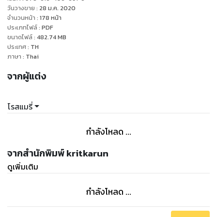
ข้าวขาหมูหรือของหวานได้
วันวางขาย
:
28 ม.ค. 2020
จำนวนหน้า
:
178
หน้า
ประเภทไฟล์
:
PDF
4. เคล็ดลับที่จะทำให้น้ำหนักจะไม่กลับมาเพิ่ม (yoyo-effect) และ
ขนาดไฟล์
:
482.74
MB
รูปร่างดีตลอดไป ตามหลักการทางการแพทย์
ประเทศ
:
TH
ภาษา
:
Thai
จากผู้แต่ง
โรสแมรี่
กำลังโหลด ...
จากสำนักพิมพ์ kritkarun
ดูเพิ่มเติม
กำลังโหลด ...