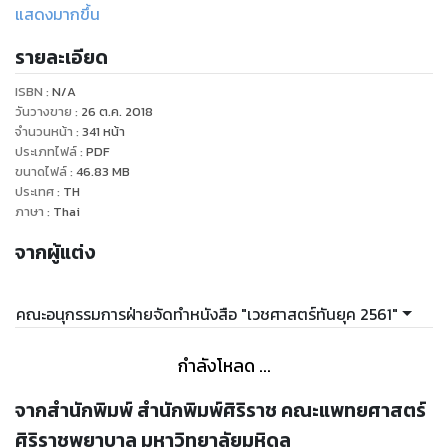
ได้รับความสนใจในปีนั้น ๆ เพื่อให้สอดคล้องกับสภาพกาลของการ
แสดงมากขึ้น
ส่งเสริมและการพัฒนาด้านวิชาการให้เกิดการบูรณาการศาสตร์
รายละเอียด
ต่าง ๆ ด้านสุขภาพ ให้เกิดความเชื่อมโยงเพื่อนำไปสู่การพัฒนา
ด้านการแพทย์และการสาธารณสุขในภูมิภาคอาเซียน กอง
ISBN :
N/A
บรรณาธิการจึงจัดทำหนังสือ ""เวชศาสตร์ทันยุค 2561"" ขึ้นและ
วันวางขาย
:
26 ต.ค. 2018
เน้นเนื้อหาเกี่ยวกับโรคหรือภาวะที่มีผลกระทบต่อสุขภาพและ
จำนวนหน้า
:
341
หน้า
ประเภทไฟล์
:
PDF
ต้องการการดูแลแบบสหสาขาวิชา คณะผู้นิพนธ์และกอง
ขนาดไฟล์
:
46.83
MB
บรรณาธิการมีความมุ่งมั่นที่จะนำความรู้ที่ได้รวบรวมมาเรียบเรียง
ประเทศ
:
TH
เป็นหนังสือเพื่อให้บุคลากรทางการแพทย์ทุกท่านสามารถนำไป
ภาษา
:
Thai
ประยุกต์ใช้และอ้างอิงในเวชปฏิบัติ อันจะก่อให้เกิดประโยชน์สูงสุด
จากผู้แต่ง
ต่อคุณภาพชีวิตที่ดีของปวงชนชาวไทย "
คณะอนุกรรมการฝ่ายจัดทำหนังสือ "เวชศาสตร์ทันยุค 2561"
กำลังโหลด ...
จากสำนักพิมพ์ สำนักพิมพ์ศิริราช คณะแพทยศาสตร์
ศิริราชพยาบาล มหาวิทยาลัยมหิดล