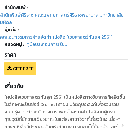
สำนักพิมพ์
:
สำนักพิมพ์ศิริราช คณะแพทยศาสตร์ศิริราชพยาบาล มหาวิทยาลัย
มหิดล
ผู้แต่ง :
คณะอนุกรรมการฝ่ายจัดทำหนังสือ "เวชศาสตร์ทันยุค 2561"
หมวดหมู่
:
คู่มือประกอบการเรียน
ราคา
GET FREE
เกี่ยวกับ
"หนังสือเวชศาสตร์ทันยุค 2561 เป็นหนังสือทางวิชาการที่ผลิตขึ้น
ในลักษณะเป็นซีรีย์ (Series) รายปี มีวัตถุประสงค์เพื่อรวบรวม
ความรู้ความก้าวหน้าทางการแพทย์และเทคโนโลยีจากผู้ทรง
คุณวุฒิที่มีความเชี่ยวชาญในแต่ละสาขาวิชาที่เกี่ยวข้อง เนื้อหา
ของหนังสือนี้ประกอบด้วยหัวข้อทางการแพทย์ที่ทันสมัยและกำลัง