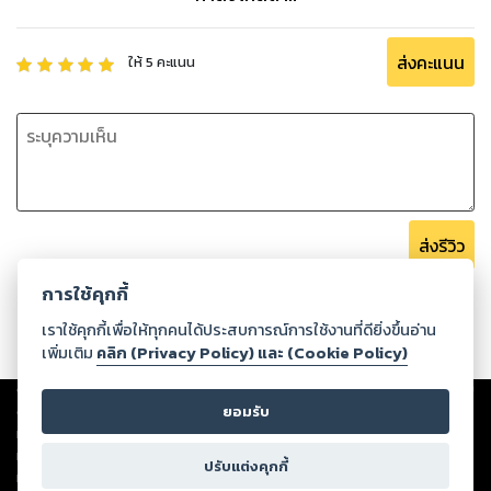
ส่งคะแนน
ให้
5
คะแนน
ส่งรีวิว
การใช้คุกกี้
เราใช้คุกกี้เพื่อให้ทุกคนได้ประสบการณ์การใช้งานที่ดียิ่งขึ้นอ่าน
เพิ่มเติม
คลิก (Privacy Policy) และ (Cookie Policy)
Copyright ©
2026
Storylog Co., Ltd. - สตอรี่ล็อกขอสงวนสิทธิ์ไม่รับผิดชอบ
ต่อผลงานหรือเนื้อหาใดที่อัปโหลดผ่านเว็บไซต์และปรากฏว่าละเมิดสิทธิใน
ยอมรับ
ทรัพย์สินทางปัญญาของบุคคลอื่นหรือขัดต่อกฎหมายและศีลธรรม ดังนั้น ผู้อ่าน
ทุกท่านโปรดใช้วิจารณญาณในการกลั่นกรองด้วยตนเอง และหากท่านพบว่าส่วน
ปรับแต่งคุกกี้
หนึ่งส่วนใดขัดต่อกฎหมายและศีลธรรม กรุณาแจ้งมายังบริษัท เพื่อทีมงานจะได้