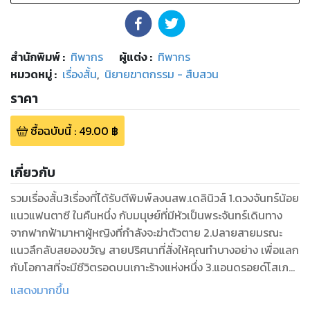
สำนักพิมพ์
:
ทิพากร
ผู้แต่ง :
ทิพากร
หมวดหมู่
:
เรื่องสั้น
,
นิยายฆาตกรรม - สืบสวน
ราคา
ซื้อฉบับนี้
:
49.00
฿
เกี่ยวกับ
รวมเรื่องสั้น3เรื่องที่ได้รับตีพิมพ์ลงนสพ.เดลินิวส์ 1.ดวงจันทร์น้อย
แนวแฟนตาซี ในคืนหนึ่ง กับมนุษย์ที่มีหัวเป็นพระจันทร์เดินทาง
จากฟากฟ้ามาหาผู้หญิงที่กำลังจะฆ่าตัวตาย 2.ปลายสายมรณะ
แนวลึกลับสยองขวัญ สายปริศนาที่สั่งให้คุณทำบางอย่าง เพื่อแลก
กับโอกาสที่จะมีชีวิตรอดบนเกาะร้างแห่งหนึ่ง 3.แอนดรอยด์โสเภณี
แนวไซไฟดราม่า หญิงสาวที่ยอมขายตัวเพื่อครอบครัว ในยุคสมัย
แสดงมากขึ้น
ที่แอนดรอยด์เฟื่องฟูในหลายอาชีพ ไม่เว้นอาชีพนี้