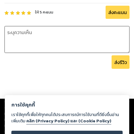
ส่งคะแนน
ให้
5
คะแนน
ส่งรีวิว
Copyright ©
2026
Storylog Co., Ltd. - สตอรี่ล็อกขอสงวนสิทธิ์ไม่รับผิดชอบ
การใช้คุกกี้
ต่อผลงานหรือเนื้อหาใดที่อัปโหลดผ่านเว็บไซต์และปรากฏว่าละเมิดสิทธิใน
ทรัพย์สินทางปัญญาของบุคคลอื่นหรือขัดต่อกฎหมายและศีลธรรม ดังนั้น ผู้อ่าน
เราใช้คุกกี้เพื่อให้ทุกคนได้ประสบการณ์การใช้งานที่ดียิ่งขึ้นอ่าน
ทุกท่านโปรดใช้วิจารณญาณในการกลั่นกรองด้วยตนเอง และหากท่านพบว่าส่วน
เพิ่มเติม
คลิก (Privacy Policy) และ (Cookie Policy)
หนึ่งส่วนใดขัดต่อกฎหมายและศีลธรรม กรุณาแจ้งมายังบริษัท เพื่อทีมงานจะได้
ดำเนินการในทันที ทั้งนี้ ทางสตอรี่ล็อกขอสงวนลิขสิทธิ์ตามพระราชบัญญัติ