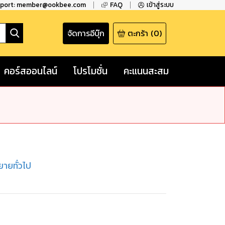
pport: member@ookbee.com
FAQ
เข้าสู่ระบบ
จัดการอีบุ๊ก
ตะกร้า
(
0
)
คอร์สออนไลน์
โปรโมชั่น
คะแนนสะสม
ยายทั่วไป