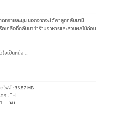
่หาดทรายละมุน นอกจากจะได้พาลูกกลับมามี
รือเกลือที่กลับมาทำร้านอาหารและสวนผลไม้ก่อน
วใจเป็นหนึ่ง
ดไฟล์
:
35.87
MB
คุณปุริมาน
เทศ
:
TH
ษา
:
Thai