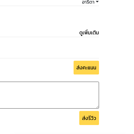
อาริตา
ำสวนผลไม้ที่บ้านเกิด
ักษ์หาดทรายละมุน
ดูเพิ่มเติม
ส่งคะแนน
ส่งรีวิว