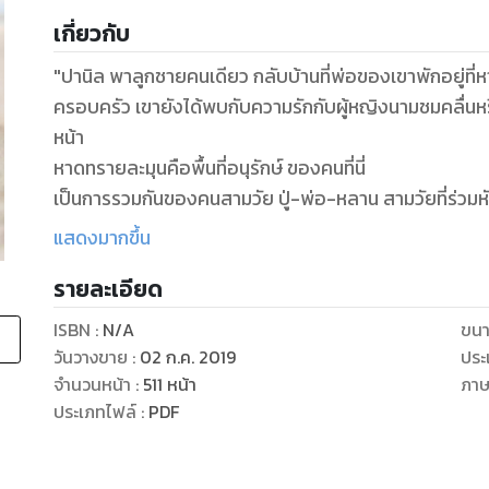
เกี่ยวกับ
"ปานิล พาลูกชายคนเดียว กลับบ้านที่พ่อของเขาพักอยู่ที
ครอบครัว เขายังได้พบกับความรักกับผู้หญิงนามชมคลื่นห
หน้า
หาดทรายละมุนคือพื้นที่อนุรักษ์ ของคนที่นี่
เป็นการรวมกันของคนสามวัย ปู่-พ่อ-หลาน สามวัยที่ร่วมหั
ปุริมาน-ปานิล-ปรีย์
แสดงมากขึ้น
สามหนุ่ม สามวัย สามเจนฯ
รายละเอียด
ปู่-พ่อ-หลาน
เรื่องเริ่มต้นขึ้นเมื่อปานิลพาลูกชายคนเดียวกลับบ้าน
ISBN :
N/A
ขนา
เรื่องเริ่มที่หาดทรายละมุน ที่เป็นเขตอนุรักษ์โดยผู้นำอย่าง
วันวางขาย
:
02 ก.ค. 2019
ประ
ปู่ผู้หัวเก่าอนุรักษ์ และต่อต้าน โรงแรม แซนด์ พาราไดซ์
จำนวนหน้า
:
511
หน้า
ภา
มองว่านั่นคือ โรงแรมม่านรูด
ประเภทไฟล์
:
PDF
เจ้าของโรงแรมคนใหม่คือปานิล หนุ่มพ่อม่ายลูกติด
เขาเป็นนักเขียนนิยาย เป็นช่างภาพ