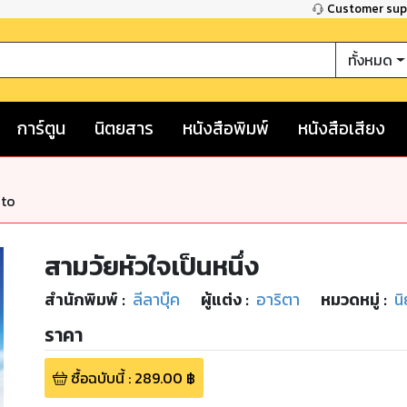
Customer su
ทั้งหมด
การ์ตูน
นิตยสาร
หนังสือพิมพ์
หนังสือเสียง
nto
สามวัยหัวใจเป็นหนึ่ง
สำนักพิมพ์
:
ลีลาบุ๊ค
ผู้แต่ง :
อาริตา
หมวดหมู่
:
นิ
ราคา
ซื้อฉบับนี้
:
289.00
฿