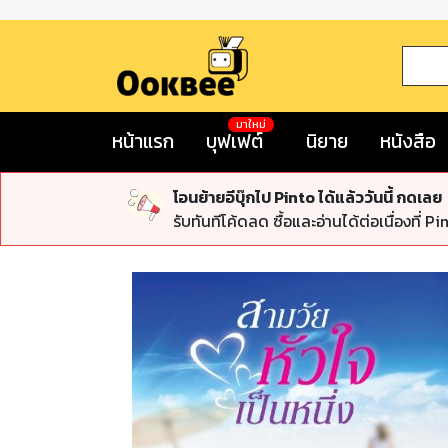
มาใหม่
หน้าแรก
บุฟเฟต์
นิยาย
หนังสือ
โอนย้ายอีบุ๊กไป Pinto ได้แล้ววันนี้ กดเลย
รับทันทีโค้ดลด ซื้อและอ่านได้ต่อเนื่องที่ Pi