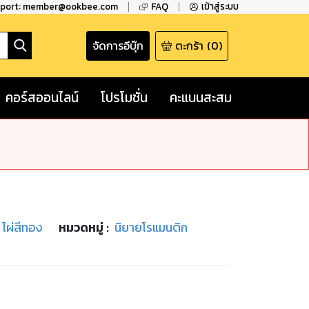
pport: member@ookbee.com
FAQ
เข้าสู่ระบบ
จัดการอีบุ๊ก
ตะกร้า
(
0
)
คอร์สออนไลน์
โปรโมชั่น
คะแนนสะสม
 ไผ่สีทอง
หมวดหมู่
:
นิยายโรแมนติก