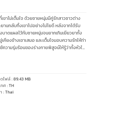
่เขาไม่เต็มใจ ด้วยชายหนุ่มมีคู่รักสาวชาวต่าง
ยานกลับทิ้งเขาไปอย่างไม่ไยดี หลังจากได้รับ
้งบาดแผลไว้กับชายหนุ่มจนยากเกินเยียวยาทั้ง
เคียงข้างเขาเสมอ และเต็มใจมอบความรักให้ท่า
ความรุ่มร้อนของร่างกายพิสูจน์ให้รู้ว่าทั้งหัวใจ
ครนอกจากคุณ” อินธนูดึงผ้าขนหนูผืนนั้นออกจากตัว
กระจกบานนั้นให้เขาเห็นเต็มตา ก่อนจะหมุนหล่อน
านหลังนั้น..."
ดไฟล์
:
89.43
MB
เทศ
:
TH
ษา
:
Thai