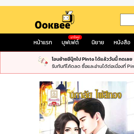
มาใหม่
หน้าแรก
บุฟเฟต์
นิยาย
หนังสือ
โอนย้ายอีบุ๊กไป Pinto ได้แล้ววันนี้ กดเลย
รับทันทีโค้ดลด ซื้อและอ่านได้ต่อเนื่องที่ Pi