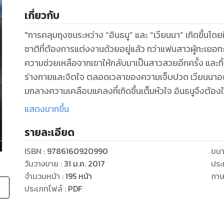
เกี่ยวกับ
"การคลุมถุงชนระหว่าง “อินธนู” และ “เวียนนา” เกิดขึ้นโดยที
ชาติที่ต้องการแต่งงานด้วยอยู่แล้ว ทว่าแฟนสาวผู้ทะเยอทะ
ความช่วยเหลือจากเขาให้กลับมาเป็นสาวสวยอีกครั้ง และทิ
ร่างกายและจิตใจ ตลอดเวลาของความเจ็บปวด เวียนนาอยู่
มกลางความเคลือบแคลงที่เกิดขึ้นเต็มหัวใจ อินธนูจึงต้องใช้
เขามอบให้เธอคนเดียว
แสดงมากขึ้น
“ได้โปรดเข้าใจผมให้ถูกต้อง เพราะเวลานี้...ผมไม่ได้รักใ
รายละเอียด
หล่อน...เผยให้เห็นหญิงสาวร่างงามตลอดตัวจนไม่มีที่ติใน
มาเผชิญหน้ากับเขาและช้อนอุ้มไปยังเตียงกว้างสวยงามในบ้
ISBN :
9786160920990
ขนา
วันวางขาย
:
31 ม.ค. 2017
ประ
จำนวนหน้า
:
195
หน้า
ภา
ประเภทไฟล์
:
PDF