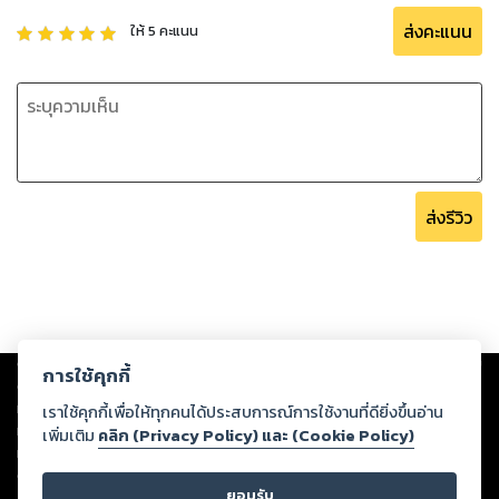
ส่งคะแนน
ให้
5
คะแนน
ส่งรีวิว
Copyright ©
2026
Storylog Co., Ltd. - สตอรี่ล็อกขอสงวนสิทธิ์ไม่รับผิดชอบ
การใช้คุกกี้
ต่อผลงานหรือเนื้อหาใดที่อัปโหลดผ่านเว็บไซต์และปรากฏว่าละเมิดสิทธิใน
ทรัพย์สินทางปัญญาของบุคคลอื่นหรือขัดต่อกฎหมายและศีลธรรม ดังนั้น ผู้อ่าน
เราใช้คุกกี้เพื่อให้ทุกคนได้ประสบการณ์การใช้งานที่ดียิ่งขึ้นอ่าน
ทุกท่านโปรดใช้วิจารณญาณในการกลั่นกรองด้วยตนเอง และหากท่านพบว่าส่วน
เพิ่มเติม
คลิก (Privacy Policy) และ (Cookie Policy)
หนึ่งส่วนใดขัดต่อกฎหมายและศีลธรรม กรุณาแจ้งมายังบริษัท เพื่อทีมงานจะได้
ดำเนินการในทันที ทั้งนี้ ทางสตอรี่ล็อกขอสงวนลิขสิทธิ์ตามพระราชบัญญัติ
ยอมรับ
ลิขสิทธิ์ พ.ศ. 2537 (ฉบับล่าสุด)