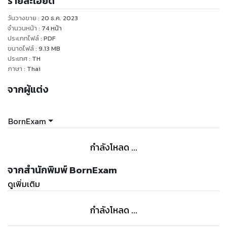
รายละเอียด
- สถิติการเรียกบรรจุปี 2560-2564 (เรียกหมดหรือไม่)
- แนวทางวิธีการเลือกเขตที่ควรสมัครสอบ (สอบที่ไหนดี)
วันวางขาย
:
20 ธ.ค. 2023
- การเรียกบรรจุข้ามเขตเรียกยังไงได้บ้าง
จำนวนหน้า
:
74
หน้า
ประเภทไฟล์
:
PDF
ขนาดไฟล์
:
9.13
MB
ประเทศ
:
TH
ภาษา
:
Thai
จากผู้แต่ง
BornExam
กำลังโหลด ...
จากสำนักพิมพ์ BornExam
ดูเพิ่มเติม
กำลังโหลด ...