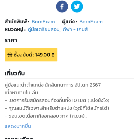
สำนักพิมพ์
:
BornExam
ผู้แต่ง :
BornExam
หมวดหมู่
:
คู่มือเตรียมสอบ
,
กีฬา - เกมส์
ราคา
ซื้อฉบับนี้
:
149.00
฿
เกี่ยวกับ
คู่มือแนะนำตำแหน่ง นักสันทนาการ อัปเดท 2567
เนื้อหาภายในเล่ม
- เขตการรับสมัครสอบท้องถิ่นทั้ง 10 เขต (แบ่งยังไง)
- คุณสมบัติเฉพาะสำหรับตำแหน่ง (วุฒิที่ใช้สมัครได้)
- ขอบเขตเนื้อหาที่ออกสอบ ภาค (ก,ข,ค)
- มาตรฐานกำหนดตำแหน่ง (ความรู้ความสามารถที่ต้องมี)
แสดงมากขึ้น
- กลุ่มสายงานที่เกื้อกูลกัน (ตำแหน่งอื่นๆ)