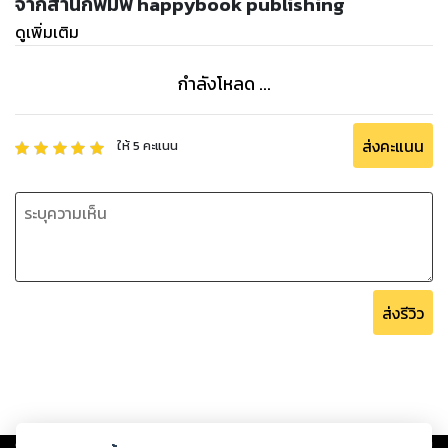
จากสำนักพิมพ์ happybook publishing
ดูเพิ่มเติม
กำลังโหลด ...
ส่งคะแนน
ให้
5
คะแนน
ส่งรีวิว
Copyright ©
2026
Storylog Co., Ltd. - สตอรี่ล็อกขอสงวนสิทธิ์ไม่รับผิดชอบ