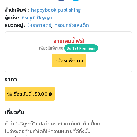
สำนักพิมพ์
:
happybook publishing
ผู้แต่ง :
ธีระวุฒิ ปัญญา
หมวดหมู่
:
โหราศาสตร์
,
ครอบครัวและเด็ก
อ่านเล่มนี้ ฟรี!
เพียงมีแพ็กเกจ
Buffet Premium
สมัครแพ็กเกจ
ราคา
ซื้อฉบับนี้
:
59.00
฿
เกี่ยวกับ
คำว่า “บริบูรณ์” แปลว่า ครบถ้วน เต็มที่ เต็มเปี่ยม
ไม่ว่าจะต่อท้ายคำใดก็ให้ความหมายที่ดีทั้งนั้น