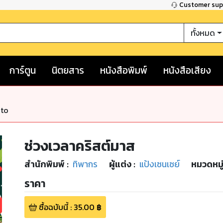
Customer su
ทั้งหมด
การ์ตูน
นิตยสาร
หนังสือพิมพ์
หนังสือเสียง
nto
ช่วงเวลาคริสต์มาส
สำนักพิมพ์
:
ทิพากร
ผู้แต่ง :
แป้งเซนเซย์
หมวดหมู
ราคา
ซื้อฉบับนี้
:
35.00
฿