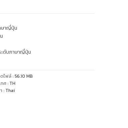
าญี่ปุ่น
้น
ะดับภาษาญี่ปุ่น
ดไฟล์
:
56.10
MB
เทศ
:
TH
ษา
:
Thai