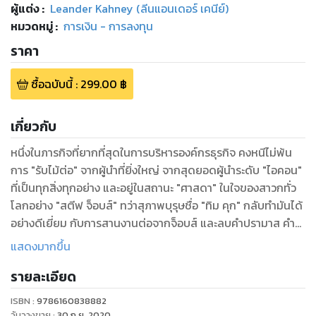
ผู้แต่ง :
Leander Kahney (ลีนแอนเดอร์ เคนีย์)
หมวดหมู่
:
การเงิน - การลงทุน
ราคา
ซื้อฉบับนี้
:
299.00
฿
เกี่ยวกับ
หนึ่งในภารกิจที่ยากที่สุดในการบริหารองค์กรธุรกิจ คงหนีไม่พ้น
การ "รับไม้ต่อ" จากผู้นำที่ยิ่งใหญ่ จากสุดยอดผู้นำระดับ "ไอคอน"
ที่เป็นทุกสิ่งทุกอย่าง และอยู่ในสถานะ "ศาสดา" ในใจของสาวกทั่ว
โลกอย่าง "สตีฟ จ็อบส์" ทว่าสุภาพบุรุษชื่อ "ทิม คุก" กลับทำมันได้
อย่างดีเยี่ยม กับการสานงานต่อจากจ็อบส์ และลบคำปรามาส คำ
สบประมาทจากผู้คนทั่วโลกลงได้อย่างสิ้นเชิง "อย่ายอมอยู่ใต้เงา
แสดงมากขึ้น
ของใคร จงปลดปล่อยศักยภาพของตัวเองออกมาให้โลกได้
รายละเอียด
ประจักษ์" คือบทเรียนสูงสุดที่ผู้อ่านจะได้รับจากหนังสือ "Tim
Cook" เล่มนี้!
ISBN :
9786160838882
วันวางขาย
:
30 ก.ย. 2020