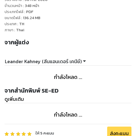
ใครที่เคยบอกว่า...อย่างดีที่สุดสำหรับคุก คือการประคองกอดสุด
จำนวนหน้า
:
348
หน้า
ประเภทไฟล์
:
PDF
ยอดบริษัทแห่งนี้ ให้ฉายแสงอยู่ได้ใต้เงาของศาสดาคนเดิมอย่าง
ขนาดไฟล์
:
136.24
MB
สตีฟ จ็อบส์ ถึงวันนี้...คงตระหนักแล้วว่าตัวเองคิดผิดไป เพราะคุก
ประเทศ
:
TH
ทำได้ดีกว่านั้น เขาอยู่ "เหนือ" เงาของจ็อบส์ และพาแอปเปิลไปสู่
ภาษา
:
Thai
อนาคตใหม่ที่สดใสและสูงสงยิ่งกว่าเดิม และนี่เป็นหนังสือที่แปล
จากผู้แต่ง
ออกมาอย่างประณีตทุกถ้อยคำ ด้วยความดื่มดำกับเนื้อหา และ
ศรัทธาในตัวคนต้นเรื่อง ผู้อ่านจะซึมซับมันด้วยความสนุกสนานและ
อาจถึงขั้นซาบซึ้งไปพร้อม ๆ กันเลยทีเดียว
Leander Kahney (ลีนแอนเดอร์ เคนีย์)
กำลังโหลด ...
จากสำนักพิมพ์ SE-ED
ดูเพิ่มเติม
กำลังโหลด ...
ส่งคะแนน
ให้
5
คะแนน