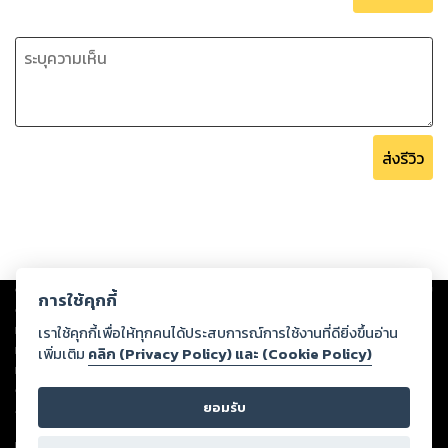
ส่งรีวิว
Copyright ©
2026
Storylog Co., Ltd. - สตอรี่ล็อกขอสงวนสิทธิ์ไม่รับผิดชอบ
การใช้คุกกี้
ต่อผลงานหรือเนื้อหาใดที่อัปโหลดผ่านเว็บไซต์และปรากฏว่าละเมิดสิทธิใน
ทรัพย์สินทางปัญญาของบุคคลอื่นหรือขัดต่อกฎหมายและศีลธรรม ดังนั้น ผู้อ่าน
เราใช้คุกกี้เพื่อให้ทุกคนได้ประสบการณ์การใช้งานที่ดียิ่งขึ้นอ่าน
ทุกท่านโปรดใช้วิจารณญาณในการกลั่นกรองด้วยตนเอง และหากท่านพบว่าส่วน
เพิ่มเติม
คลิก (Privacy Policy) และ (Cookie Policy)
หนึ่งส่วนใดขัดต่อกฎหมายและศีลธรรม กรุณาแจ้งมายังบริษัท เพื่อทีมงานจะได้
ดำเนินการในทันที ทั้งนี้ ทางสตอรี่ล็อกขอสงวนลิขสิทธิ์ตามพระราชบัญญัติ
ยอมรับ
ลิขสิทธิ์ พ.ศ. 2537 (ฉบับล่าสุด)
For support: member@ookbee.com