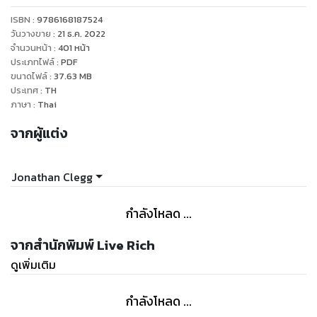
จากถ้วยแชมป์มากมายที่พวกเขาเก็บสะสมมาตลอดอาชีพค้าแข้ง
ISBN :
9786168187524
รวมไปถึงรางวัลส่วนตัวจากหลายสถาบัน ซึ่งยากมาก ๆ ที่จะหาใคร
วันวางขาย
:
21 ธ.ค. 2022
สักคนมาทำได้แบบนี้อีก
จำนวนหน้า
:
401
หน้า
ประเภทไฟล์
:
PDF
ขนาดไฟล์
:
37.63
MB
เรื่องราวของทั้งคู่ได้ถูกจารึกในหน้าประวัติศาสตร์วงการลูกหนังมา
ประเทศ
:
TH
โดยตลอด และก่อนที่เรื่องจะดำเนินไปถึงบทสุดท้าย เราจะมาทบท
ภาษา
:
Thai
วนทุกสิ่งทุกอย่างที่เกิดขึ้นในชีวิตของพวกเขาไปกับหนังสือเล่มนี้
จากผู้แต่ง
ซึ่งผู้เขียน โจชัว โรบินสัน และ โจนาธาน เคล็กก์ นักข่าวจาก Wall
Street Journal และเป็นเจ้าของผลงานหนังสือ The Club ได้
เรียงร้อยออกมาอย่างน่าประทับใจ
Jonathan Clegg
กำลังโหลด ...
จากสำนักพิมพ์ Live Rich
ดูเพิ่มเติม
กำลังโหลด ...