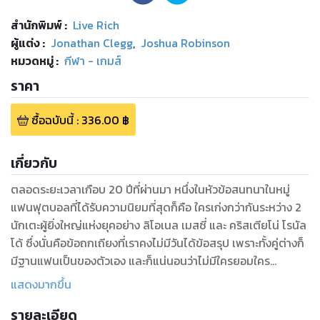
สำนักพิมพ์
:
Live Rich
ผู้แต่ง :
Jonathan Clegg
,
Joshua Robinson
หมวดหมู่
:
กีฬา - เกมส์
ราคา
ซื้อฉบับนี้
:
336.00
฿
เกี่ยวกับ
ตลอดระยะเวลาเกือบ 20 ปีที่ผ่านมา หนึ่งในหัวข้อสนทนาในหมู่
แฟนฟุตบอลที่ได้รับความนิยมที่สุดก็คือ ใครเก่งกว่ากันระหว่าง 2
นักเตะผู้ยิ่งใหญ่แห่งยุคอย่าง ลิโอเนล เมสซี่ และ คริสเตียโน่ โรนัล
โด้ ซึ่งนั่นคือข้อถกเถียงที่เราคงไม่มีวันได้ข้อสรุป เพราะทั้งคู่ต่างก็
มีฐานแฟนเป็นของตัวเอง และก็แน่นอนว่าไม่มีใครยอมใคร
แสดงมากขึ้น
แต่ความจริงอย่างหนึ่งที่ไม่มีทางปฏิเสธได้ก็คือ ทั้งเมสซี่และโรนัล
รายละเอียด
โด้ต่างก็เป็นนักเตะที่ดีที่สุดเหมือนกันในยุคของพวกเขา พิสูจน์ได้