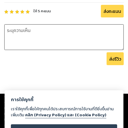
ส่งคะแนน
ให้
5
คะแนน
ส่งรีวิว
Copyright ©
2026
Storylog Co., Ltd. - สตอรี่ล็อกขอสงวนสิทธิ์ไม่รับผิดชอบ
การใช้คุกกี้
ต่อผลงานหรือเนื้อหาใดที่อัปโหลดผ่านเว็บไซต์และปรากฏว่าละเมิดสิทธิใน
ทรัพย์สินทางปัญญาของบุคคลอื่นหรือขัดต่อกฎหมายและศีลธรรม ดังนั้น ผู้อ่าน
เราใช้คุกกี้เพื่อให้ทุกคนได้ประสบการณ์การใช้งานที่ดียิ่งขึ้นอ่าน
ทุกท่านโปรดใช้วิจารณญาณในการกลั่นกรองด้วยตนเอง และหากท่านพบว่าส่วน
เพิ่มเติม
คลิก (Privacy Policy) และ (Cookie Policy)
หนึ่งส่วนใดขัดต่อกฎหมายและศีลธรรม กรุณาแจ้งมายังบริษัท เพื่อทีมงานจะได้
ดำเนินการในทันที ทั้งนี้ ทางสตอรี่ล็อกขอสงวนลิขสิทธิ์ตามพระราชบัญญัติ