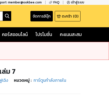
pport: member@ookbee.com
FAQ
เข้าสู่ระบบ
จัดการอีบุ๊ก
ตะกร้า
(
0
)
คอร์สออนไลน์
โปรโมชั่น
คะแนนสะสม
ล่ม 7
ฟูเฉิง
หมวดหมู่
:
การ์ตูนกำลังภายใน