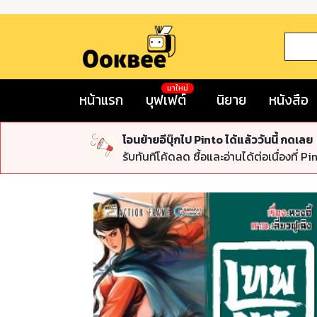
มาใหม่
หน้าแรก
บุฟเฟต์
นิยาย
หนังสือ
โอนย้ายอีบุ๊กไป Pinto ได้แล้ววันนี้ กดเลย
รับทันทีโค้ดลด ซื้อและอ่านได้ต่อเนื่องที่ Pi