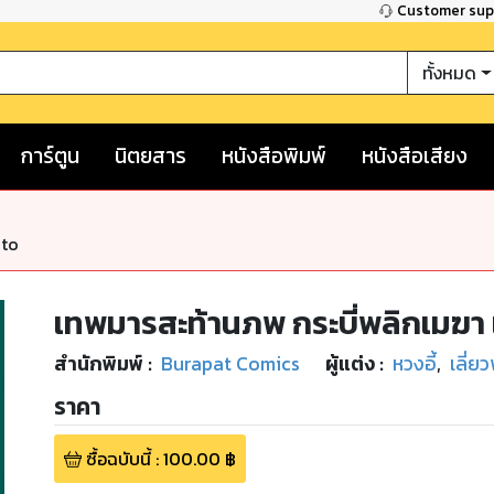
Customer su
ทั้งหมด
การ์ตูน
นิตยสาร
หนังสือพิมพ์
หนังสือเสียง
nto
เทพมารสะท้านภพ กระบี่พลิกเมฆา เ
สำนักพิมพ์
:
Burapat Comics
ผู้แต่ง :
หวงอี้
,
เลี่ยว
ราคา
ซื้อฉบับนี้
:
100.00
฿