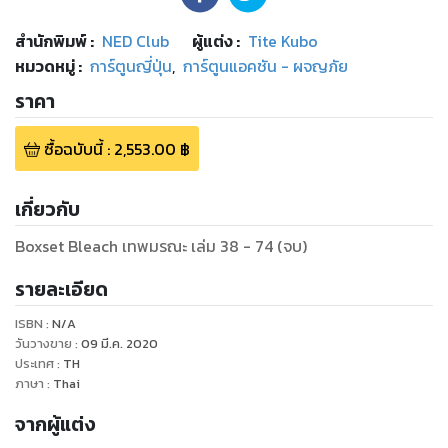
สำนักพิมพ์
:
NED Club
ผู้แต่ง :
Tite Kubo
หมวดหมู่
:
การ์ตูนญี่ปุ่น
,
การ์ตูนแอคชัน - ผจญภัย
ราคา
ซื้อฉบับนี้
:
2,553.00
฿
เกี่ยวกับ
Boxset Bleach เทพมรณะ เล่ม 38 - 74 (จบ)
รายละเอียด
ISBN :
N/A
วันวางขาย
:
09 มี.ค. 2020
ประเทศ
:
TH
ภาษา
:
Thai
จากผู้แต่ง