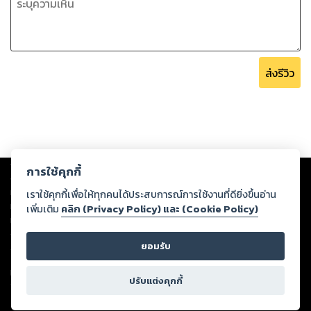
ส่งรีวิว
Copyright ©
2026
Storylog Co., Ltd. - สตอรี่ล็อกขอสงวนสิทธิ์ไม่รับผิดชอบ
การใช้คุกกี้
ต่อผลงานหรือเนื้อหาใดที่อัปโหลดผ่านเว็บไซต์และปรากฏว่าละเมิดสิทธิใน
ทรัพย์สินทางปัญญาของบุคคลอื่นหรือขัดต่อกฎหมายและศีลธรรม ดังนั้น ผู้อ่าน
เราใช้คุกกี้เพื่อให้ทุกคนได้ประสบการณ์การใช้งานที่ดียิ่งขึ้นอ่าน
ทุกท่านโปรดใช้วิจารณญาณในการกลั่นกรองด้วยตนเอง และหากท่านพบว่าส่วน
เพิ่มเติม
คลิก (Privacy Policy) และ (Cookie Policy)
หนึ่งส่วนใดขัดต่อกฎหมายและศีลธรรม กรุณาแจ้งมายังบริษัท เพื่อทีมงานจะได้
ดำเนินการในทันที ทั้งนี้ ทางสตอรี่ล็อกขอสงวนลิขสิทธิ์ตามพระราชบัญญัติ
ยอมรับ
ลิขสิทธิ์ พ.ศ. 2537 (ฉบับล่าสุด)
For support: member@ookbee.com
ปรับแต่งคุกกี้
Version
1.3.17