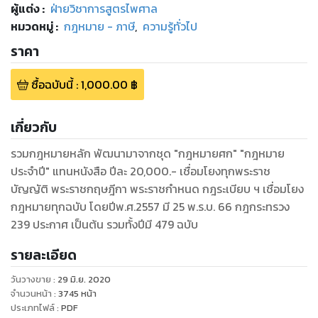
ผู้แต่ง :
ฝ่ายวิชาการสูตรไพศาล
หมวดหมู่
:
กฎหมาย - ภาษี
,
ความรู้ทั่วไป
ราคา
ซื้อฉบับนี้
:
1,000.00
฿
เกี่ยวกับ
รวมกฎหมายหลัก พัฒนามาจากชุด "กฎหมายศก" "กฎหมาย
ประจำปี" แทนหนังสือ ปีละ 20,000.- เชื่อมโยงทุกพระราช
บัญญัติ พระราชกฤษฎีกา พระราชกำหนด กฎระเบียบ ฯ เชื่อมโยง
กฎหมายทุกฉบับ โดยปีพ.ศ.2557 มี 25 พ.ร.บ. 66 กฎกระทรวง
239 ประกาศ เป็นต้น รวมทั้งปีมี 479 ฉบับ
รายละเอียด
วันวางขาย
:
29 มิ.ย. 2020
จำนวนหน้า
:
3745
หน้า
ประเภทไฟล์
:
PDF