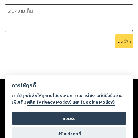
ส่งรีวิว
Copyright ©
2026
Storylog Co., Ltd. - สตอรี่ล็อกขอสงวนสิทธิ์ไม่รับผิดชอบ
การใช้คุกกี้
ต่อผลงานหรือเนื้อหาใดที่อัปโหลดผ่านเว็บไซต์และปรากฏว่าละเมิดสิทธิใน
ทรัพย์สินทางปัญญาของบุคคลอื่นหรือขัดต่อกฎหมายและศีลธรรม ดังนั้น ผู้อ่าน
เราใช้คุกกี้เพื่อให้ทุกคนได้ประสบการณ์การใช้งานที่ดียิ่งขึ้นอ่าน
ทุกท่านโปรดใช้วิจารณญาณในการกลั่นกรองด้วยตนเอง และหากท่านพบว่าส่วน
เพิ่มเติม
คลิก (Privacy Policy) และ (Cookie Policy)
หนึ่งส่วนใดขัดต่อกฎหมายและศีลธรรม กรุณาแจ้งมายังบริษัท เพื่อทีมงานจะได้
ดำเนินการในทันที ทั้งนี้ ทางสตอรี่ล็อกขอสงวนลิขสิทธิ์ตามพระราชบัญญัติ
ยอมรับ
ลิขสิทธิ์ พ.ศ. 2537 (ฉบับล่าสุด)
For support: member@ookbee.com
ปรับแต่งคุกกี้
Version
1.3.17