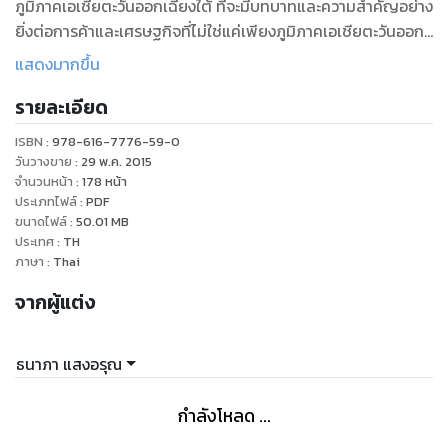
ภูมิภาคเอเชียตะวันออกเฉียงใต้ ที่จะมีบทบาทและความสำคัญอย่าง
ยิ่งต่อการค้าและเศรษฐกิจที่ไม่ใช่แค่เพียงภูมิภาคเอเชียตะวันออก
เฉียงใต้ แต่ยังเป็นที่จับตามองในระดับสำคัญจากประเทศต่างๆ ทั่ว
แสดงมากขึ้น
โลก
รายละเอียด
เมื่อเปิด AEC ประเทศไทยและประเทศสมาชิกรวม 10 ประเทศ จะ
ISBN :
978-616-7776-59-0
เข้าร่วมเป็นหนึ่งเดียวกัน อันจะก่อให้เกิดประโยชน์และการ
วันวางขาย
:
29 พ.ค. 2015
เปลี่ยนแปลงในหลายๆ ด้าน ไม่ว่าจะเป็นด้านเศรษฐกิจ การเมือง
จำนวนหน้า
:
178
หน้า
ประเภทไฟล์
:
PDF
ความมั่นคง และวัฒนธรรม จึงเป็นเรื่องจำเป็นอย่างยิ่งที่เราจะต้อง
ขนาดไฟล์
:
50.01
MB
ทำความรู้จักกับประเทศสมาชิกทั้ง 10 ประเทศ ซึ่งรวมถึง
ประเทศ
:
TH
ประเทศไทยให้มากขึ้น เพื่อเรียนรู้ ทำความเข้าใจ และปรับตัวให้เข้า
ภาษา
:
Thai
กับสถานการณ์ที่ในอนาคต
จากผู้แต่ง
หนังสือ “อาเซียนต้องรู้” ครอบคลุมทุกเนื้อหาสาระที่จำเป็นต้องรู้
เกี่ยวกับประชาคมเศรษฐกิจอาเซียน เนื้อหาทันสมัย ตรงประเด็น
ธนาภา แสงอรุณ
เข้าใจง่าย เหมาะสำหรับเยาวชน นักเรียน นักศึกษา ครูอาจารย์ และ
บุคคลทั่วไป ที่กล่าวได้ว่า ณ นาทีนี้ใครรู้ก่อนย่อมได้เปรียบ
กำลังโหลด ...