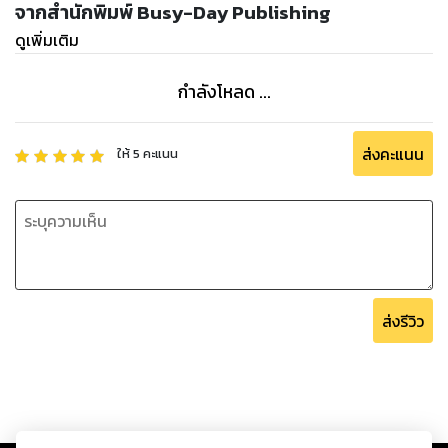
“อาเซียนต้องรู้” อ่านก่อน รู้ก่อน เตรียมตัวก่อน ได้เปรียบ
จากสำนักพิมพ์ Busy-Day Publishing
แน่นอน!!!
ดูเพิ่มเติม
กำลังโหลด ...
ส่งคะแนน
ให้
5
คะแนน
ส่งรีวิว