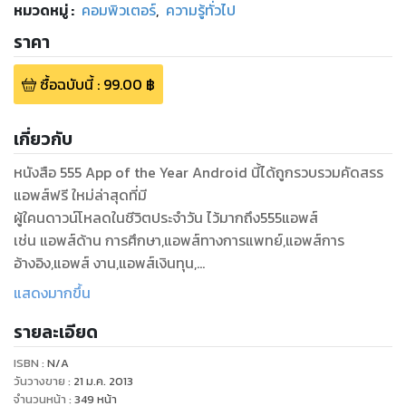
หมวดหมู่
:
คอมพิวเตอร์
,
ความรู้ทั่วไป
ราคา
ซื้อฉบับนี้
:
99.00
฿
เกี่ยวกับ
หนังสือ 555 App of the Year Android นี้ได้ถูกรวบรวมคัดสรร
แอพส์ฟรี ใหม่ล่าสุดที่มี
ผู้ใคนดาวน์โหลดในชีวิตประจำวัน ไว้มากถึง555แอพส์
เช่น แอพส์ด้าน การศึกษา,แอพส์ทางการแพทย์,แอพส์การ
อ้างอิง,แอพส์ งาน,แอพส์เงินทุน,
แอพส์ข่าว,แอพส์กีฬา,แอพส์การบันเทิง,แอพส์สุขภาพและ หนังสือ
แสดงมากขึ้น
และข้อมูลอ้างอิง ฯลฯ
รายละเอียด
ซึ้งสามารถนำไปใช้ได้ บนอุปกรณ์ iPhone,iPad,iPod
Touch,Windows Phone,และ
ISBN :
N/A
วันวางขาย
:
21 ม.ค. 2013
จำนวนหน้า
:
349
หน้า