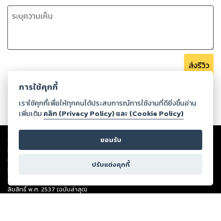
ส่งรีวิว
การใช้คุกกี้
เราใช้คุกกี้เพื่อให้ทุกคนได้ประสบการณ์การใช้งานที่ดียิ่งขึ้นอ่าน
เพิ่มเติม
คลิก (Privacy Policy) และ (Cookie Policy)
Copyright ©
2026
Storylog Co., Ltd. - สตอรี่ล็อกขอสงวนสิทธิ์ไม่รับผิดชอบ
ต่อผลงานหรือเนื้อหาใดที่อัปโหลดผ่านเว็บไซต์และปรากฏว่าละเมิดสิทธิใน
ยอมรับ
ทรัพย์สินทางปัญญาของบุคคลอื่นหรือขัดต่อกฎหมายและศีลธรรม ดังนั้น ผู้อ่าน
ทุกท่านโปรดใช้วิจารณญาณในการกลั่นกรองด้วยตนเอง และหากท่านพบว่าส่วน
ปรับแต่งคุกกี้
หนึ่งส่วนใดขัดต่อกฎหมายและศีลธรรม กรุณาแจ้งมายังบริษัท เพื่อทีมงานจะได้
ดำเนินการในทันที ทั้งนี้ ทางสตอรี่ล็อกขอสงวนลิขสิทธิ์ตามพระราชบัญญัติ
ลิขสิทธิ์ พ.ศ. 2537 (ฉบับล่าสุด)
For support: member@ookbee.com
Version
1.3.17