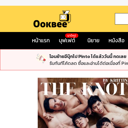
มาใหม่
หน้าแรก
บุฟเฟต์
นิยาย
หนังสือ
โอนย้ายอีบุ๊กไป Pinto ได้แล้ววันนี้ กดเลย
รับทันทีโค้ดลด ซื้อและอ่านได้ต่อเนื่องที่ Pi