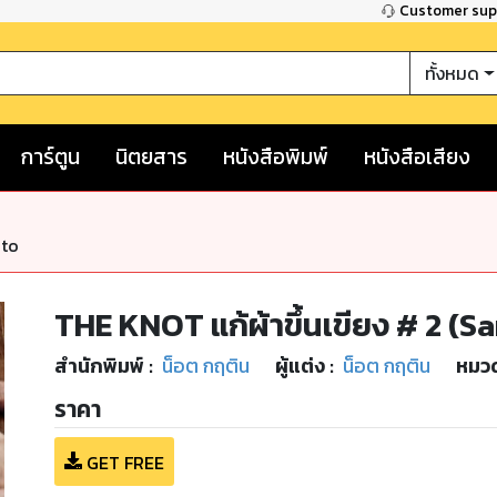
Customer su
ทั้งหมด
การ์ตูน
นิตยสาร
หนังสือพิมพ์
หนังสือเสียง
nto
THE KNOT แก้ผ้าขึ้นเขียง # 2 (S
สำนักพิมพ์
:
น็อต กฤติน
ผู้แต่ง :
น็อต กฤติน
หมวด
ราคา
GET FREE