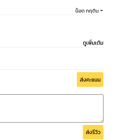
น็อต กฤติน
ดูเพิ่มเติม
ส่งคะแนน
ส่งรีวิว