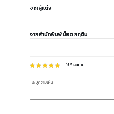
จากผู้แต่ง
จากสำนักพิมพ์ น็อต กฤติน
ให้
5
คะแนน