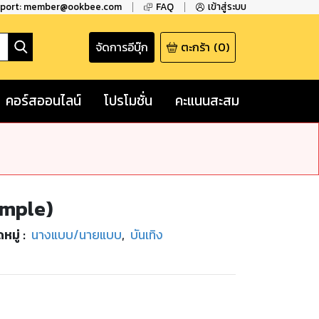
pport: member@ookbee.com
FAQ
เข้าสู่ระบบ
จัดการอีบุ๊ก
ตะกร้า
(
0
)
คอร์สออนไลน์
โปรโมชั่น
คะแนนสะสม
ample)
หมู่
:
นางแบบ/นายแบบ
,
บันเทิง