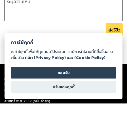
ส่งรีวิว
การใช้คุกกี้
เราใช้คุกกี้เพื่อให้ทุกคนได้ประสบการณ์การใช้งานที่ดียิ่งขึ้นอ่าน
เพิ่มเติม
คลิก (Privacy Policy) และ (Cookie Policy)
Copyright ©
2026
Storylog Co., Ltd. - สตอรี่ล็อกขอสงวนสิทธิ์ไม่รับผิดชอบ
ต่อผลงานหรือเนื้อหาใดที่อัปโหลดผ่านเว็บไซต์และปรากฏว่าละเมิดสิทธิใน
ยอมรับ
ทรัพย์สินทางปัญญาของบุคคลอื่นหรือขัดต่อกฎหมายและศีลธรรม ดังนั้น ผู้อ่าน
ทุกท่านโปรดใช้วิจารณญาณในการกลั่นกรองด้วยตนเอง และหากท่านพบว่าส่วน
ปรับแต่งคุกกี้
หนึ่งส่วนใดขัดต่อกฎหมายและศีลธรรม กรุณาแจ้งมายังบริษัท เพื่อทีมงานจะได้
ดำเนินการในทันที ทั้งนี้ ทางสตอรี่ล็อกขอสงวนลิขสิทธิ์ตามพระราชบัญญัติ
ลิขสิทธิ์ พ.ศ. 2537 (ฉบับล่าสุด)
For support: member@ookbee.com
Version
1.3.17