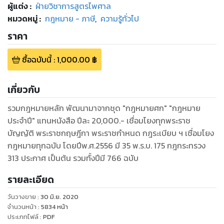
ผู้แต่ง :
ฝ่ายวิชาการสูตรไพศาล
หมวดหมู่
:
กฎหมาย - ภาษี
,
ความรู้ทั่วไป
ราคา
ซื้อฉบับนี้
:
1,000.00
฿
เกี่ยวกับ
รวมกฎหมายหลัก พัฒนามาจากชุด "กฎหมายศก" "กฎหมาย
ประจำปี" แทนหนังสือ ปีละ 20,000.- เชื่อมโยงทุกพระราช
บัญญัติ พระราชกฤษฎีกา พระราชกำหนด กฎระเบียบ ฯ เชื่อมโยง
กฎหมายทุกฉบับ โดยปีพ.ศ.2556 มี 35 พ.ร.บ. 175 กฎกระทรวง
313 ประกาศ เป็นต้น รวมทั้งปีมี 766 ฉบับ
รายละเอียด
วันวางขาย
:
30 มิ.ย. 2020
จำนวนหน้า
:
5834
หน้า
ประเภทไฟล์
:
PDF