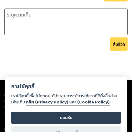
ส่งรีวิว
Copyright ©
2026
Storylog Co., Ltd. - สตอรี่ล็อกขอสงวนสิทธิ์ไม่รับผิดชอบ
การใช้คุกกี้
ต่อผลงานหรือเนื้อหาใดที่อัปโหลดผ่านเว็บไซต์และปรากฏว่าละเมิดสิทธิใน
ทรัพย์สินทางปัญญาของบุคคลอื่นหรือขัดต่อกฎหมายและศีลธรรม ดังนั้น ผู้อ่าน
เราใช้คุกกี้เพื่อให้ทุกคนได้ประสบการณ์การใช้งานที่ดียิ่งขึ้นอ่าน
ทุกท่านโปรดใช้วิจารณญาณในการกลั่นกรองด้วยตนเอง และหากท่านพบว่าส่วน
เพิ่มเติม
คลิก (Privacy Policy) และ (Cookie Policy)
หนึ่งส่วนใดขัดต่อกฎหมายและศีลธรรม กรุณาแจ้งมายังบริษัท เพื่อทีมงานจะได้
ดำเนินการในทันที ทั้งนี้ ทางสตอรี่ล็อกขอสงวนลิขสิทธิ์ตามพระราชบัญญัติ
ยอมรับ
ลิขสิทธิ์ พ.ศ. 2537 (ฉบับล่าสุด)
For support: member@ookbee.com