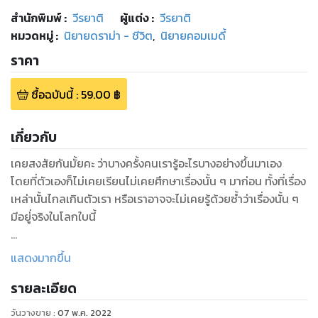
สำนักพิมพ์
:
วีรยาติ
ผู้แต่ง :
วีรยาติ
หมวดหมู่
:
นิยายดราม่า - ชีวิต
,
นิยายคอมเมดี้
ราคา
ซื้อฉบับนี้
:
59.00
฿
เกี่ยวกับ
เคยสงสัยกันมั้ยคะ ว่าบางครั้งคนเรารู้อะไรบางอย่างขึ้นมาเอง
โดยที่ตัวเองก็ไม่เคยเรียนไม่เคยศึกษาเรื่องนั้น ๆ มาก่อน ทั้งที่เรื่อง
เหล่านั้นไกลเกินตัวเรา หรือเราอาจจะไม่เคยรู้ด้วยซ้ำว่าเรื่องนั้น ๆ
มีอยู่่จริงในโลกใบนี้
อภิญญาเก่า ตอนที่ 6 ของนิยายหมอเถื่อน จะให้คำตอบคุณได้่
แสดงมากขึ้น
เรื่องราว นิยายหมอเถื่อน เข้มข้นทุกตอน คุณ่จะได้รู้ในเรื่องที่คุณ
รายละเอียด
อาจจะเคยสัมผัส แต่คุณยังไม่่เข้าใจก็แค่นั้น
วันวางขาย
:
07 พ.ค. 2022