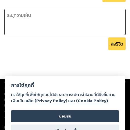
ส่งรีวิว
Copyright ©
2026
Storylog Co., Ltd. - สตอรี่ล็อกขอสงวนสิทธิ์ไม่รับผิดชอบ
การใช้คุกกี้
ต่อผลงานหรือเนื้อหาใดที่อัปโหลดผ่านเว็บไซต์และปรากฏว่าละเมิดสิทธิใน
ทรัพย์สินทางปัญญาของบุคคลอื่นหรือขัดต่อกฎหมายและศีลธรรม ดังนั้น ผู้อ่าน
เราใช้คุกกี้เพื่อให้ทุกคนได้ประสบการณ์การใช้งานที่ดียิ่งขึ้นอ่าน
ทุกท่านโปรดใช้วิจารณญาณในการกลั่นกรองด้วยตนเอง และหากท่านพบว่าส่วน
เพิ่มเติม
คลิก (Privacy Policy) และ (Cookie Policy)
หนึ่งส่วนใดขัดต่อกฎหมายและศีลธรรม กรุณาแจ้งมายังบริษัท เพื่อทีมงานจะได้
ดำเนินการในทันที ทั้งนี้ ทางสตอรี่ล็อกขอสงวนลิขสิทธิ์ตามพระราชบัญญัติ
ยอมรับ
ลิขสิทธิ์ พ.ศ. 2537 (ฉบับล่าสุด)
For support: member@ookbee.com