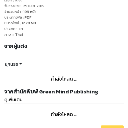
ISBN :
N/A
เขาอายุยี่สิบห้า โตมาแล้วจะเป็นสาวสวยราวดอกไม้แรกแย้มเย้า
วันวางขาย
:
29 เม.ย. 2015
ยวนให้ภมรอย่างเขาอยากจะลิ้มลองว่าจะหอมหวานสักแค่ไหน แต่
จำนวนหน้า
:
199
หน้า
ประเภทไฟล์
:
PDF
เขาจะทำได้อย่างไร ในเมื่อเธอคือลูกสาวบุญธรรมของพ่อเขา
ขนาดไฟล์
:
12.28
MB
เท่ากับเป็นน้องสาวของเขาเช่นกัน งานนี้สิ่งที่ทำได้มีเพียงอย่าง
ประเทศ
:
TH
เดียวคือ ‘ตัดใจ’
ภาษา
:
Thai
แล้วงานนี้ แมวน้อย (หัด) ยั่วสวาท จะต้องใช้กลเม็ดเด็ดกี่วิธีกัน
จากผู้แต่ง
เพื่อจะเอาชนะใจมาเฟียหนุ่มให้บรรลุจุดประสงค์ของคุณย่าและของ
หัวใจตัวเอง ในเมื่อหนทางดูจะไม่ราบรื่นนัก เพราะนอกจากจะต้อง
คอยฉะกับบรรดาสาวๆ ที่เข้ามาพัวพันกับเขาแล้ว ยังต้องเผชิญ
ยุคนธร
หน้ากับศัตรูทางธุรกิจที่จ้องจะทำลายล้างทั้งเขาและเธออีกด้วย คง
ต้องมาลุ้นกันแล้วว่า ทั้งคู่จะฝ่าฝันอันตรายต่างๆ ไปได้อย่างไร และ
กำลังโหลด ...
แผนปฏิบัติการ ’ยั่วสวาท’ ของพุทธธาดาจะสำเร็จหรือไม่ ใน ‘ยั่ว
สวาทอ้อนรักมาเฟีย’
จากสำนักพิมพ์ Green Mind Publishing
ดูเพิ่มเติม
กำลังโหลด ...