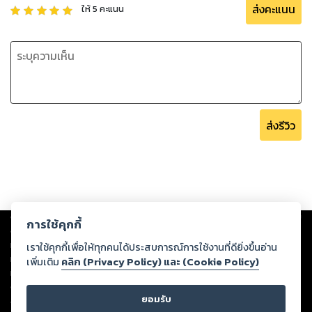
ส่งคะแนน
ให้
5
คะแนน
ส่งรีวิว
Copyright ©
2026
Storylog Co., Ltd. - สตอรี่ล็อกขอสงวนสิทธิ์ไม่รับผิดชอบ
การใช้คุกกี้
ต่อผลงานหรือเนื้อหาใดที่อัปโหลดผ่านเว็บไซต์และปรากฏว่าละเมิดสิทธิใน
ทรัพย์สินทางปัญญาของบุคคลอื่นหรือขัดต่อกฎหมายและศีลธรรม ดังนั้น ผู้อ่าน
เราใช้คุกกี้เพื่อให้ทุกคนได้ประสบการณ์การใช้งานที่ดียิ่งขึ้นอ่าน
ทุกท่านโปรดใช้วิจารณญาณในการกลั่นกรองด้วยตนเอง และหากท่านพบว่าส่วน
เพิ่มเติม
คลิก (Privacy Policy) และ (Cookie Policy)
หนึ่งส่วนใดขัดต่อกฎหมายและศีลธรรม กรุณาแจ้งมายังบริษัท เพื่อทีมงานจะได้
ดำเนินการในทันที ทั้งนี้ ทางสตอรี่ล็อกขอสงวนลิขสิทธิ์ตามพระราชบัญญัติ
ยอมรับ
ลิขสิทธิ์ พ.ศ. 2537 (ฉบับล่าสุด)