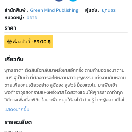
สำนักพิมพ์
:
Green Mind Publishing
ผู้แต่ง :
ยุคนธร
หมวดหมู่
:
นิยาย
ราคา
ซื้อฉบับนี้
:
89.00
฿
เกี่ยวกับ
พุทธธาดา ตัดสินใจกลับมาฝรั่งเศสอีกครั้ง ตามคำขอของมาดาม
แมรี่ ผู้เป็นย่า ที่ต้องการจะให้หลานสาวบุญธรรมแต่งงานกับหลาน
ชายเพียงคนเดียวอย่าง ลูซีออง ลูฟวร์ ม็องแฌโน มาเฟียเจ้า
พ่อค้าอาวุธสงครามแห่งฝรั่งเศส โดยวางแผนให้พุทธธาดาทำทุก
วิถีทางเพื่อที่จะพิชิตใจมาเฟียหนุ่มให้จงได้ ด้วยรู้ว่าหญิงสาวมีใจให้
ชายหนุ่มมานาน และหลานชายเองก็รักพุทธธาดาเช่นกัน แต่
แสดงมากขึ้น
มาเฟียหนุ่มดันฟอร์มจัด จนนางอยากจะแก้เผ็ดคนขี้เก๊กให้ยอมรับ
รายละเอียด
ใจตัวเองสักที
ลูซีออง ไม่คิดมาก่อนว่า ยัยขนมพุดดิ้งที่เขาแอบหลงใหลมาตั้งแต่