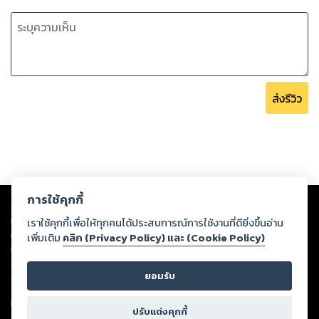
ส่งรีวิว
Copyright ©
2026
Storylog Co., Ltd. - สตอรี่ล็อกขอสงวนสิทธิ์ไม่รับผิดชอบ
การใช้คุกกี้
ต่อผลงานหรือเนื้อหาใดที่อัปโหลดผ่านเว็บไซต์และปรากฏว่าละเมิดสิทธิใน
ทรัพย์สินทางปัญญาของบุคคลอื่นหรือขัดต่อกฎหมายและศีลธรรม ดังนั้น ผู้อ่าน
เราใช้คุกกี้เพื่อให้ทุกคนได้ประสบการณ์การใช้งานที่ดียิ่งขึ้นอ่าน
ทุกท่านโปรดใช้วิจารณญาณในการกลั่นกรองด้วยตนเอง และหากท่านพบว่าส่วน
เพิ่มเติม
คลิก (Privacy Policy) และ (Cookie Policy)
หนึ่งส่วนใดขัดต่อกฎหมายและศีลธรรม กรุณาแจ้งมายังบริษัท เพื่อทีมงานจะได้
ดำเนินการในทันที ทั้งนี้ ทางสตอรี่ล็อกขอสงวนลิขสิทธิ์ตามพระราชบัญญัติ
ยอมรับ
ลิขสิทธิ์ พ.ศ. 2537 (ฉบับล่าสุด)
For support: member@ookbee.com
ปรับแต่งคุกกี้
Version
1.3.17