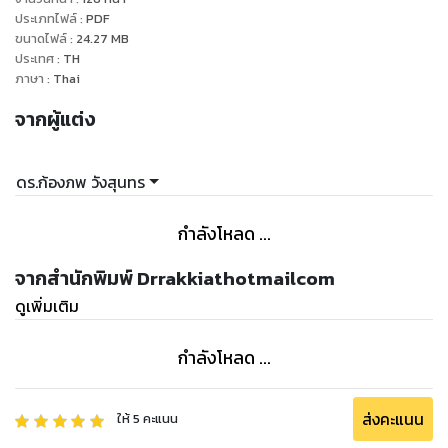
ล้านคน ที่ต้องมาใช้สังคมร่วมกับท่านในอนาคต” ท่านมีโอกาสถูก
ประเภทไฟล์
:
PDF
ขนาดไฟล์
:
24.27
MB
เขาเบียดได้ในพื้นที่ของท่านถ้าท่านยังไม่ปรับตัว
ประเทศ
:
TH
ผู้เขียนเชื่อมั่นว่า หนังสือเล่มนี้จะเป็นอาวุธสมองให้กับท่าน เพื่อ
ภาษา
:
Thai
เตรียมตัวรับกับสถานการณ์ต่างๆ ที่จะเกิดขึ้นกับท่านและคนที่ท่าน
จากผู้แต่ง
รัก จากผลของการที่ประเทศไทยเป็นสมาชิก AEC ในสิ้นปีนี้
ผู้เขียนเป็นคนหนึ่ง ที่เคยคิดว่า AEC อยู่ไกลตัวเรา ไม่เกี่ยวกับเรา
เราก็อยู่ของเรา มันเป็นเรื่องของผู้บริหารประเทศ ที่จะต้องดำเนิน
ดร.ก้องภพ วังสุนทร
การและเกี่ยวข้องกับ AEC แทนเรา หลังจากนั้นเริ่มมีข้อมูลเกี่ยว
กับ AEC เข้ามาในสมองมากขึ้นเรื่อยๆ ทำให้ผู้เขียนทราบว่า “...สิ่งที่
กำลังโหลด ...
เราคิดนั้น มันผิด มันไม่ใช่อย่างที่เราคิด ถึงแม้ว่าเราจะอยู่ของเราใน
บ้านของเรา แต่จะมีประชากรจากอีก 9 ประเทศในอาเซียน จำนวน
จากสำนักพิมพ์ Drrakkiathotmailcom
เกือบ 600 ล้านคน ที่พวกเขาสามารถเข้ามาใช้ชีวิตร่วมในสังคม
ดูเพิ่มเติม
ประเทศไทยกับพวกเรา ในบ้านของเรา...”
ในเมื่อผู้เขียนเคยไม่สนใจเกี่ยวกับ AEC มาก่อน เหมือนกับหลายๆ
กำลังโหลด ...
คนแต่หลังจากได้ศึกษาข้อมูลมากพอแล้ว จึงเข้าใจว่าบางสิ่ง บาง
อย่าง จำเป็นที่คนไทยเราควรจะรู้จริงๆ และผู้เขียนก็คิดว่าหนังสือ
เล่มนี้ จะช่วยให้ผู้อ่านทุกท่าน สามารถนำความรู้นี้ มาปรับใช้กับการ
ส่งคะแนน
ให้
5
คะแนน