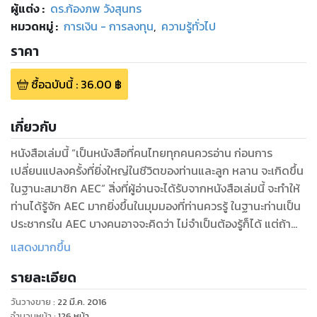
ผู้แต่ง :
ดร.ก้องภพ วังสุนทร
หมวดหมู่
:
การเงิน - การลงทุน
,
ความรู้ทั่วไป
ราคา
ซื้อฉบับนี้
:
36.00
฿
เกี่ยวกับ
หนังสือเล่มนี้ “เป็นหนังสือที่คนไทยทุกคนควรอ่าน ก่อนการ
เปลี่ยนแปลงครั้งที่ยิ่งใหญ่ในชีวิตของท่านและลูก หลาน จะเกิดขึ้น
ในฐานะสมาชิก AEC” สิ่งที่ผู้อ่านจะได้รับจากหนังสือเล่มนี้ จะทำให้
ท่านได้รู้จัก AEC มากยิ่งขึ้นในมุมมองที่ท่านควรรู้ ในฐานะท่านเป็น
ประชากรใน AEC บางคนอาจจะคิดว่า ไม่จำเป็นต้องรู้ก็ได้ แต่ถ้า
ท่านไม่รู้ ท่านจะเป็นพลเมือง “หลังเขา” ใน AEC แต่ถ้าท่านรู้ จะ
แสดงมากขึ้น
ทำให้ท่านไม่ถูกเบียดจากประชากร 650 ล้านคน ของ AEC
รายละเอียด
ปัญหาทุกวันนี้ ผู้คนจำนวนมากยังมีความคิดว่า “ไม่จำเป็นต้องรู้
อะไรมากก็ได้เกี่ยวกับ AEC เพราะรัฐบาลคงดำเนินการแทนเรา แต่
วันวางขาย
:
22 มี.ค. 2016
ท่านรู้ไหมว่าความคิดนั้น...ผิด...เพราะจะมีคนจำนวนประมาณ 650
จำนวนหน้า
:
126
หน้า