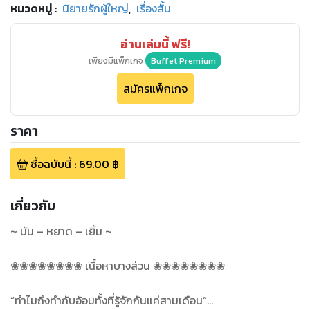
หมวดหมู่
:
นิยายรักผู้ใหญ่
,
เรื่องสั้น
อ่านเล่มนี้ ฟรี!
เพียงมีแพ็กเกจ
Buffet Premium
สมัครแพ็กเกจ
ราคา
ซื้อฉบับนี้
:
69.00
฿
เกี่ยวกับ
~ มัน – หยาด – เยิ้ม ~
❀❀❀❀❀❀❀❀ เนื้อหาบางส่วน ❀❀❀❀❀❀❀❀
“ทำไมถึงทำกับอ้อมทั้งที่รู้จักกันแค่สามเดือน”