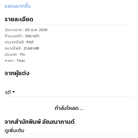
แสดงมากขึ้น
“น้องเขาเป็นคนเริ่ม คือผมไม่ได้โทษน้องนะผมผิดเองที่ไม่ห้ามใจพอ
รายละเอียด
น้องเริ่มผมดันต่อถ้าผมไม่ต่อก็คง….” เสียงของเจหายไปเมื่อคน
ตรงหน้าทำสิ่งที่ไม่คาดคิด
วันวางขาย
:
05 ต.ค. 2019
จำนวนหน้า
:
106
หน้า
“แล้วถ้าพี่เริ่ม … เจจะต่อไหม” ปนัดดาถามแล้วปลดกระดุมเสื้อออก
ประเภทไฟล์
:
PDF
ขนาดไฟล์
:
21.68
MB
ทีละเม็ด
ประเทศ
:
TH
ภาษา
:
Thai
“จะต่อไหม” ปนัดดาเดินเข้าไปใกล้แล้วถามซ้ำ เธอจับมือใหญ่ของ
จากผู้แต่ง
เจมาวางไว้บนหน้าอกอวบอัดแล้วรอคำตอบ
รตี
กำลังโหลด ...
จากสำนักพิมพ์ อัณณากานต์
ดูเพิ่มเติม