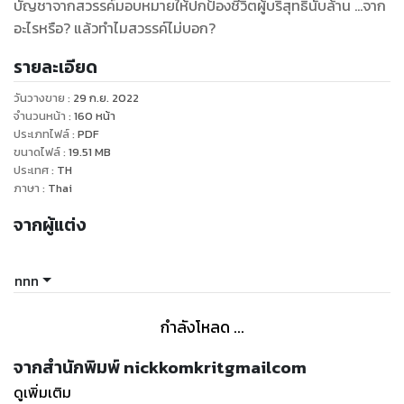
บัญชาจากสวรรค์มอบหมายให้ปกป้องชีวิตผู้บริสุทธิ์นับล้าน ...จาก
อะไรหรือ? แล้วทำไมสวรรค์ไม่บอก?
รายละเอียด
วันวางขาย
:
29 ก.ย. 2022
จำนวนหน้า
:
160
หน้า
ประเภทไฟล์
:
PDF
ขนาดไฟล์
:
19.51
MB
ประเทศ
:
TH
ภาษา
:
Thai
จากผู้แต่ง
nnn
กำลังโหลด ...
จากสำนักพิมพ์ nickkomkritgmailcom
ดูเพิ่มเติม