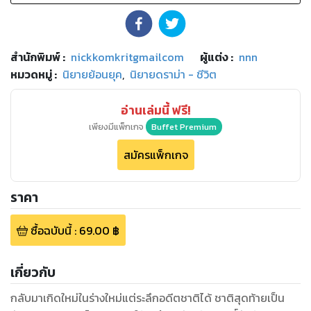
สำนักพิมพ์
:
nickkomkritgmailcom
ผู้แต่ง :
nnn
หมวดหมู่
:
นิยายย้อนยุค
,
นิยายดราม่า - ชีวิต
อ่านเล่มนี้ ฟรี!
เพียงมีแพ็กเกจ
Buffet Premium
สมัครแพ็กเกจ
ราคา
ซื้อฉบับนี้
:
69.00
฿
เกี่ยวกับ
กลับมาเกิดใหม่ในร่างใหม่แต่ระลึกอดีตชาติได้ ชาติสุดท้ายเป็น