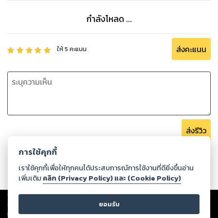
กำลังโหลด ...
ส่งคะแนน
ให้
5
คะแนน
ส่งรีวิว
การใช้คุกกี้
เราใช้คุกกี้เพื่อให้ทุกคนได้ประสบการณ์การใช้งานที่ดียิ่งขึ้นอ่าน
เพิ่มเติม
คลิก (Privacy Policy) และ (Cookie Policy)
Copyright ©
2026
Storylog Co., Ltd. - สตอรี่ล็อกขอสงวนสิทธิ์ไม่รับผิดชอบ
ต่อผลงานหรือเนื้อหาใดที่อัปโหลดผ่านเว็บไซต์และปรากฏว่าละเมิดสิทธิใน
ยอมรับ
ทรัพย์สินทางปัญญาของบุคคลอื่นหรือขัดต่อกฎหมายและศีลธรรม ดังนั้น ผู้อ่าน