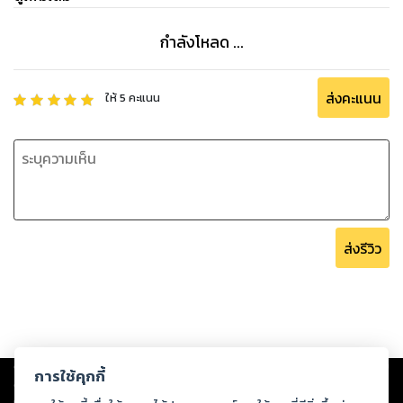
กำลังโหลด ...
ส่งคะแนน
ให้
5
คะแนน
ส่งรีวิว
Copyright ©
2026
Storylog Co., Ltd. - สตอรี่ล็อกขอสงวนสิทธิ์ไม่รับผิดชอบ
การใช้คุกกี้
ต่อผลงานหรือเนื้อหาใดที่อัปโหลดผ่านเว็บไซต์และปรากฏว่าละเมิดสิทธิใน
ทรัพย์สินทางปัญญาของบุคคลอื่นหรือขัดต่อกฎหมายและศีลธรรม ดังนั้น ผู้อ่าน