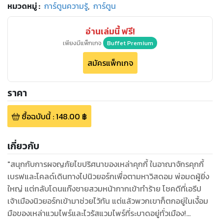
หมวดหมู่
:
การ์ตูนความรู้
,
การ์ตูน
อ่านเล่มนี้ ฟรี!
เพียงมีแพ็กเกจ
Buffet Premium
สมัครแพ็กเกจ
ราคา
ซื้อฉบับนี้
:
148.00
฿
เกี่ยวกับ
"สนุกกับการผจญภัยไขปริศนาของเหล่าคุกกี้ ในอาณาจักรคุกกี้
เบรฟและโคลด์เดินทางไปนิวยอร์กเพื่อตามหาวิสดอม พ่อมดผู้ยิ่ง
ใหญ่ แต่กลับโดนแก๊งชายสวมหน้ากากเข้าทำร้าย โชคดีที่เอรีป
เจ้าเมืองนิวยอร์กเข้ามาช่วยไว้ทัน แต่แล้วพวกเขาก็ตกอยู่ในเงื้อม
มือของเหล่าแวมไพร์และไวรัสแวมไพร์ที่ระบาดอยู่ทั่วเมือง!