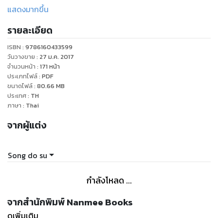
"
แสดงมากขึ้น
รายละเอียด
ISBN :
9786160433599
วันวางขาย
:
27 ม.ค. 2017
จำนวนหน้า
:
171
หน้า
ประเภทไฟล์
:
PDF
ขนาดไฟล์
:
80.66
MB
ประเทศ
:
TH
ภาษา
:
Thai
จากผู้แต่ง
Song do su
กำลังโหลด ...
จากสำนักพิมพ์ Nanmee Books
ดูเพิ่มเติม