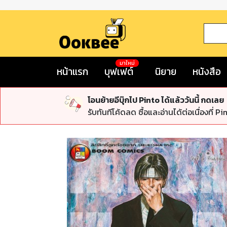
มาใหม่
หน้าแรก
บุฟเฟต์
นิยาย
หนังสือ
โอนย้ายอีบุ๊กไป Pinto ได้แล้ววันนี้ กดเลย
รับทันทีโค้ดลด ซื้อและอ่านได้ต่อเนื่องที่ Pi