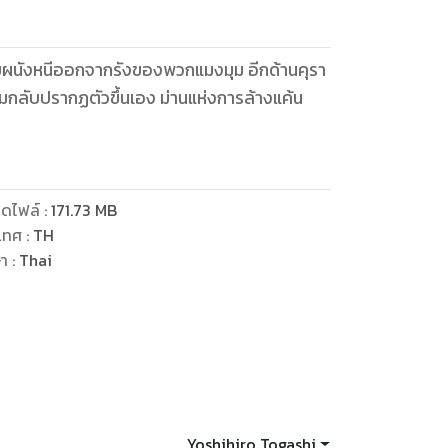
์ทลายผนังหนีออกจากรังของพวกแมงมุม อีกด้านคุรา
มงมุมกลับปรากฏตัวขึ้นเอง ม่านแห่งการล้างแค้น
ดไฟล์
:
171.73
MB
เทศ
:
TH
ษา
:
Thai
Yoshihiro Togashi