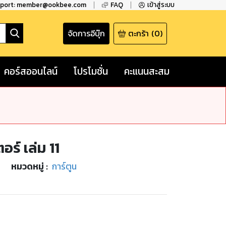
pport: member@ookbee.com
FAQ
เข้าสู่ระบบ
จัดการอีบุ๊ก
ตะกร้า
(
0
)
คอร์สออนไลน์
โปรโมชั่น
คะแนนสะสม
ร์ เล่ม 11
หมวดหมู่
:
การ์ตูน