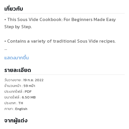
เกี่ยวกับ
• This Sous Vide Cookbook: For Beginners Made Easy
Step by Step.
• Contains a variety of traditional Sous Vide recipes.
• Each recipe has a simple step that can be easily
แสดงมากขึ้น
followed.
รายละเอียด
• You will find Sous Vide cooking interesting and happy.
วันวางขาย
:
19 ก.ย. 2022
จำนวนหน้า
:
59
หน้า
• Your hands will make a deep impression on your family
ประเภทไฟล์
:
PDF
ขนาดไฟล์
:
6.50
MB
and friends.
ประเทศ
:
TH
ภาษา
:
English
• Sous vide also known as low-temperature long time
จากผู้แต่ง
(LTLT) cookery, is a procedure for cooking in which food
is situated in a plastic pouch and cooked in a water bath