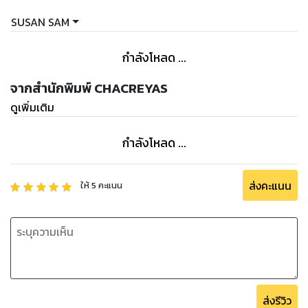
longer than normal at a precisely managed heat.
SUSAN SAM
• The temp is a lot lower than usually used for cooking,
กำลังโหลด ...
typically around 55 to 60 °C (130 to 140 °F) for red meat,
66 to 71 °C (150 to 160 °F) for poultry, and higher for
จากสำนักพิมพ์ CHACREYAS
vegetables. The purpose is to get ready the item equally,
ดูเพิ่มเติม
making certain the inside is properly prepared without
overcooking the outside, and maintain moisture.
กำลังโหลด ...
ส่งคะแนน
ให้
5
คะแนน
ส่งรีวิว