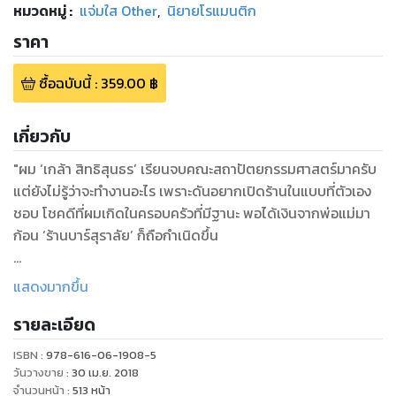
หมวดหมู่
:
แจ่มใส Other
,
นิยายโรแมนติก
ราคา
ซื้อฉบับนี้
:
359.00
฿
เกี่ยวกับ
"ผม ‘เกล้า สิทธิสุนธร’ เรียนจบคณะสถาปัตยกรรมศาสตร์มาครับ
แต่ยังไม่รู้ว่าจะทำงานอะไร เพราะดันอยากเปิดร้านในแบบที่ตัวเอง
ชอบ โชคดีที่ผมเกิดในครอบครัวที่มีฐานะ พอได้เงินจากพ่อแม่มา
ก้อน ‘ร้านบาร์สุราลัย’ ก็ถือกำเนิดขึ้น
ผมบริหารจัดการเองหมดทุกอย่าง ทุ่มเทกับมันจนไม่ค่อยมีเวลา
แสดงมากขึ้น
กลับบ้าน เรียกว่ากินนอนอยู่ที่นี่เลยก็ว่าได้ จนกระทั่งวันหนึ่งนัก
รายละเอียด
ดนตรีของร้านเกิดทะเลาะกับแฟนครับ ซึ่งถ้าขาดความบันเทิงใน
ส่วนนี้ไปร้านผมคงเงียบเหงาน่าดู
ISBN :
978-616-06-1908-5
ผมจึงเอาเรื่องกลุ้มใจนี้ไปปรึกษาพนักงานในร้าน แล้วมันก็แนะนำ
วันวางขาย
:
30 เม.ย. 2018
คนคนหนึ่งให้ผมรู้จัก
จำนวนหน้า
:
513
หน้า