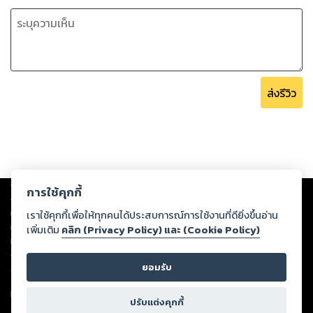
ส่งรีวิว
Copyright ©
2026
Storylog Co., Ltd. - สตอรี่ล็อกขอสงวนสิทธิ์ไม่รับผิดชอบ
การใช้คุกกี้
ต่อผลงานหรือเนื้อหาใดที่อัปโหลดผ่านเว็บไซต์และปรากฏว่าละเมิดสิทธิใน
ทรัพย์สินทางปัญญาของบุคคลอื่นหรือขัดต่อกฎหมายและศีลธรรม ดังนั้น ผู้อ่าน
เราใช้คุกกี้เพื่อให้ทุกคนได้ประสบการณ์การใช้งานที่ดียิ่งขึ้นอ่าน
ทุกท่านโปรดใช้วิจารณญาณในการกลั่นกรองด้วยตนเอง และหากท่านพบว่าส่วน
เพิ่มเติม
คลิก (Privacy Policy) และ (Cookie Policy)
หนึ่งส่วนใดขัดต่อกฎหมายและศีลธรรม กรุณาแจ้งมายังบริษัท เพื่อทีมงานจะได้
ดำเนินการในทันที ทั้งนี้ ทางสตอรี่ล็อกขอสงวนลิขสิทธิ์ตามพระราชบัญญัติ
ยอมรับ
ลิขสิทธิ์ พ.ศ. 2537 (ฉบับล่าสุด)
For support: member@ookbee.com
ปรับแต่งคุกกี้
Version
1.3.17