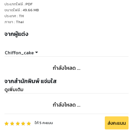
ประเภทไฟล์
:
PDF
ขนาดไฟล์
:
49.66
MB
“เห้ยยย จริงดิ โทรเรียกมันมาเลย”
ประเทศ
:
TH
“แต่ประวัติมันไม่ค่อยดีนะ”
ภาษา
:
Thai
“ยังไงวะ”
จากผู้แต่ง
“เล่นร้านไหน ร้านนั้นเจ๊ง”
...กริบ! เกิดเดดแอร์ไปชั่วขณะ...
Chiffon_cake
โอ๊ยยยยยยยย! ไอ้กร๊วก ตกลงมึงจะช่วยกูหานักดนตรี หรือมึงจะ
พาคนมาทำให้ร้านกูเจ๊งกันแน่วะ!?"
กำลังโหลด ...
จากสำนักพิมพ์ แจ่มใส
ดูเพิ่มเติม
กำลังโหลด ...
ส่งคะแนน
ให้
5
คะแนน