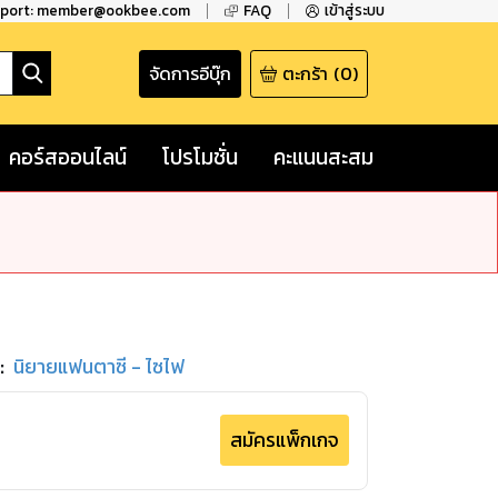
pport: member@ookbee.com
FAQ
เข้าสู่ระบบ
จัดการอีบุ๊ก
ตะกร้า
(
0
)
คอร์สออนไลน์
โปรโมชั่น
คะแนนสะสม
:
นิยายแฟนตาซี - ไซไฟ
สมัครแพ็กเกจ