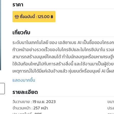
ราคา
ซื้อฉบับนี้
:
125.00
฿
เกี่ยวกับ
ระดับนาโนเทคโนโลยี ของ เอลิซาเบธ AI เป็นชื่อของโครงกา
ก้าวหน้าอย่างรวดเร็วของไมโครชิปและไมโครชิปนาโน รวมถ
สามารถสร้างมนุษย์โคลนได้ ทำไมนักลงทุนหรือมหาเศรษฐ
ใช้เงินก้อนใหญ่ไปกับการสร้างสิ่งนี้ และใช้งานมาเป็นผู้ช่ว
เหตุการณ์ไม่ได้มีแค่เงินจ้างแล้ว หุ่นยนต์หรือมนุษย์ AI นี้
เผ่าพันธุ์ที่ไม่ใช่ สันนิษฐานว่าเขาเกิดมาในฐานะโคลนนิ่งที่ผลิตขึ้นเอง ถูกสร้างขึ้นมาใหม่ในระบบอุตสาหกรรม
แสดงมากขึ้น
ต่างๆ และแม้แต่เทคโนโลยีนั้นก็สามารถทำให้ครอบครัวร่
รายละเอียด
มนุษย์กลุ่มนี้กลายเป็นที่รู้จักในชื่อ "เอลิซาเบธ คลาส" 
ล่าสุดได้ พวกเขาใช้ชีวิตอย่างหรูหรา ได้รับการปกป้องจา
วันวางขาย
:
19 เม.ย. 2023
ขนา
ที่มีอยู่อย่างจำกัด ชนชั้นของเอลิซาเบธมีกฎหมาย กระบว
จำนวนหน้า
:
257
หน้า
ประ
ผ่านไป ช่องว่างระหว่างชนชั้นเอลิซาเบธกับคนอื่นๆ ในโลกกว