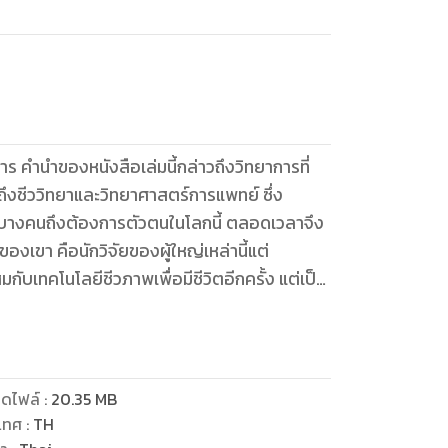
ร คำนำของหนังสือเล่มนี้กล่าวถึงวิทยาการที่
ึงชีววิทยาและวิทยาศาสตร์การแพทย์ ซึ่ง
ีบางคนถึงต้องการตัวตนในโลกนี้ ตลอดเวลาจึง
ยของเขา คือนักวิจัยของผู้ใหญ่เหล่านี้แต่
ผสมกับเทคโนโลยีชีวภาพเพื่อมีชีวิตอีกครั้ง แต่เป็น
ำรวยจากการค้าแรงงานของมนุษย์ได้ โคลน AI และ
พวกเขาเข้าถึงเทคโนโลยี ทรัพยากร และพลังงาน
กสังคมอื่นๆ ที่ต่อสู้กับความยากจนและทรัพยากร
ดไฟล์
:
20.35
MB
นการยุติธรรม และชุดค่านิยมของตนเอง เมื่อเวลา
เทศ
:
TH
้างขึ้นเรื่อยๆ ชนชั้นเอลิซาเบธมีอำนาจมากขึ้น