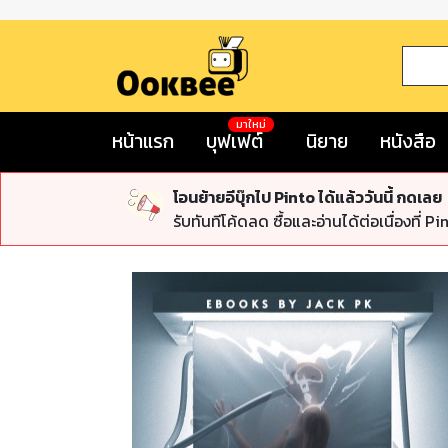
มาใหม่
หน้าแรก
บุฟเฟต์
นิยาย
หนังสือ
โอนย้ายอีบุ๊กไป Pinto ได้แล้ววันนี้ กดเลย
รับทันทีโค้ดลด ซื้อและอ่านได้ต่อเนื่องที่ Pi