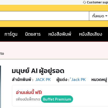
Customer su
ทั้งหมด
การ์ตูน
นิตยสาร
หนังสือพิมพ์
หนังสือเสียง
nto
มนุษย์ AI ผู้อยู่รอด
สำนักพิมพ์
:
JACK PK
ผู้แต่ง :
๋Jack PK
หมวดหมู่
อ่านเล่มนี้ ฟรี!
เพียงมีแพ็กเกจ
Buffet Premium