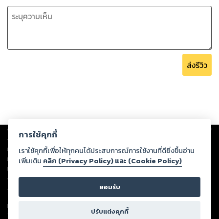
ส่งรีวิว
Copyright ©
2026
Storylog Co., Ltd. - สตอรี่ล็อกขอสงวนสิทธิ์ไม่รับผิดชอบ
การใช้คุกกี้
ต่อผลงานหรือเนื้อหาใดที่อัปโหลดผ่านเว็บไซต์และปรากฏว่าละเมิดสิทธิใน
ทรัพย์สินทางปัญญาของบุคคลอื่นหรือขัดต่อกฎหมายและศีลธรรม ดังนั้น ผู้อ่าน
เราใช้คุกกี้เพื่อให้ทุกคนได้ประสบการณ์การใช้งานที่ดียิ่งขึ้นอ่าน
ทุกท่านโปรดใช้วิจารณญาณในการกลั่นกรองด้วยตนเอง และหากท่านพบว่าส่วน
เพิ่มเติม
คลิก (Privacy Policy) และ (Cookie Policy)
หนึ่งส่วนใดขัดต่อกฎหมายและศีลธรรม กรุณาแจ้งมายังบริษัท เพื่อทีมงานจะได้
ดำเนินการในทันที ทั้งนี้ ทางสตอรี่ล็อกขอสงวนลิขสิทธิ์ตามพระราชบัญญัติ
ยอมรับ
ลิขสิทธิ์ พ.ศ. 2537 (ฉบับล่าสุด)
For support: member@ookbee.com
ปรับแต่งคุกกี้
Version
1.3.17