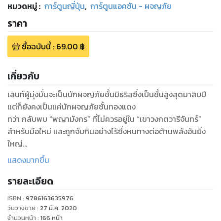
หมวดหมู่
:
การ์ตูนญี่ปุ่น
,
การ์ตูนแอคชัน - ผจญภัย
ราคา
ซื้อฉบับนี้
:
69.00
฿
เกี่ยวกับ
เลนท์ผู้มุ่งมั่นจะเป็นนักผจญภัยชั้นมิธริลซึ่งเป็นชั้นสูงสุดมาสิบปี
แต่ก็ยังคงเป็นแค่นักผจญภัยชั้นทองแดง
ทว่า กลับพบ “พญามังกร” ที่ไม่ควรอยู่ใน “เขาวงกตวารีจันทร์”
สำหรับมือใหม่ และถูกจับกินอย่างไร้ซึ่งหนทางต่อต้านพลังอันยิ่ง
ใหญ่
ทั้งที่น่าจะตายไปแล้วกลับ “ลืมตาตื่นขึ้น” ในร่างของสเกเลตันและ
แสดงมากขึ้น
มุ่งมั่นกลับเป็นมนุษย์ด้วยการออกท้าทายกับเหล่าสัตว์อสูรตาม
รายละเอียด
ลำพัง!
เรื่องราวการผจญภัยของเลนท์ผู้ไม่มีวันตายซึ่งเป็นที่นิยมอย่าง
ISBN :
9786163635976
ล้นหลามเปิดม่านขึ้นแล้ว!
วันวางขาย
:
27 มี.ค. 2020
จำนวนหน้า
:
166
หน้า