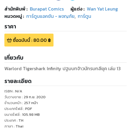
สำนักพิมพ์
:
Burapat Comics
ผู้แต่ง :
Wan Yat Leung
หมวดหมู่
:
การ์ตูนแอคชัน - ผจญภัย
,
การ์ตูน
ราคา
ซื้อฉบับนี้
:
80.00
฿
เกี่ยวกับ
Warlord Tigershark Infinity ปฐมบทจ้าวนักรบกลียุค เล่ม 13
รายละเอียด
ISBN :
N/A
วันวางขาย
:
29 ก.ย. 2020
จำนวนหน้า
:
257
หน้า
ประเภทไฟล์
:
PDF
ขนาดไฟล์
:
105.98
MB
ประเทศ
:
TH
ภาษา
:
Thai