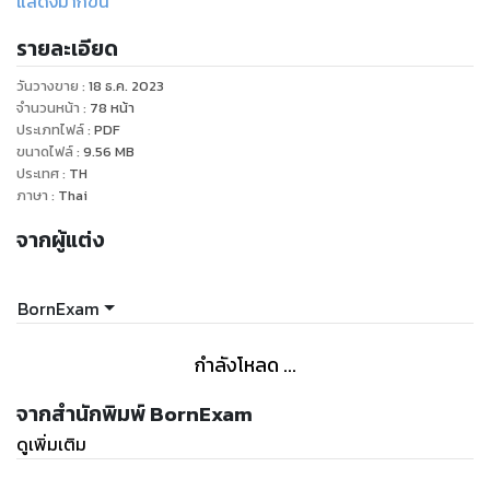
แสดงมากขึ้น
- กลุ่มสายงานที่เกื้อกูลกัน (ตำแหน่งอื่นๆ)
รายละเอียด
- สถิติการเรียกบรรจุปี 2560-2564 (เรียกหมดหรือไม่)
- แนวทางวิธีการเลือกเขตที่ควรสมัครสอบ (สอบที่ไหนดี)
วันวางขาย
:
18 ธ.ค. 2023
- การเรียกบรรจุข้ามเขตเรียกยังไงได้บ้าง
จำนวนหน้า
:
78
หน้า
ประเภทไฟล์
:
PDF
ขนาดไฟล์
:
9.56
MB
ประเทศ
:
TH
ภาษา
:
Thai
จากผู้แต่ง
BornExam
กำลังโหลด ...
จากสำนักพิมพ์ BornExam
ดูเพิ่มเติม