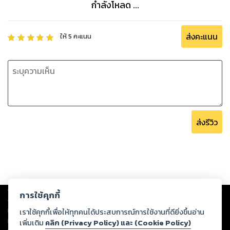
กำลังโหลด ...
ส่งคะแนน
ให้
5
คะแนน
ส่งรีวิว
Copyright ©
2026
Storylog Co., Ltd. - สตอรี่ล็อกขอสงวนสิทธิ์ไม่รับผิดชอบ
การใช้คุกกี้
ต่อผลงานหรือเนื้อหาใดที่อัปโหลดผ่านเว็บไซต์และปรากฏว่าละเมิดสิทธิใน
ทรัพย์สินทางปัญญาของบุคคลอื่นหรือขัดต่อกฎหมายและศีลธรรม ดังนั้น ผู้อ่าน
เราใช้คุกกี้เพื่อให้ทุกคนได้ประสบการณ์การใช้งานที่ดียิ่งขึ้นอ่าน
ทุกท่านโปรดใช้วิจารณญาณในการกลั่นกรองด้วยตนเอง และหากท่านพบว่าส่วน
เพิ่มเติม
คลิก (Privacy Policy) และ (Cookie Policy)