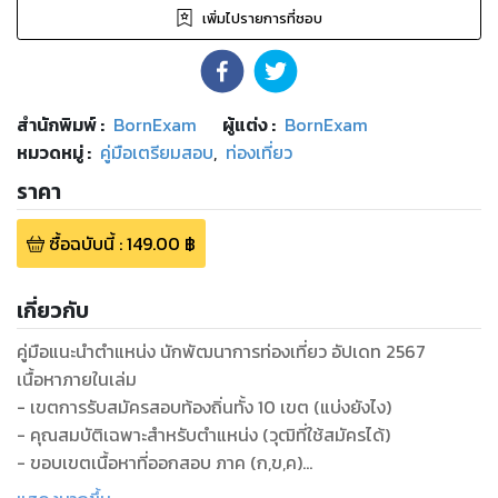
เพิ่มไปรายการที่ชอบ
สำนักพิมพ์
:
BornExam
ผู้แต่ง :
BornExam
หมวดหมู่
:
คู่มือเตรียมสอบ
,
ท่องเที่ยว
ราคา
ซื้อฉบับนี้
:
149.00
฿
เกี่ยวกับ
คู่มือแนะนำตำแหน่ง นักพัฒนาการท่องเที่ยว อัปเดท 2567
เนื้อหาภายในเล่ม
- เขตการรับสมัครสอบท้องถิ่นทั้ง 10 เขต (แบ่งยังไง)
- คุณสมบัติเฉพาะสำหรับตำแหน่ง (วุฒิที่ใช้สมัครได้)
- ขอบเขตเนื้อหาที่ออกสอบ ภาค (ก,ข,ค)
- มาตรฐานกำหนดตำแหน่ง (ความรู้ความสามารถที่ต้องมี)