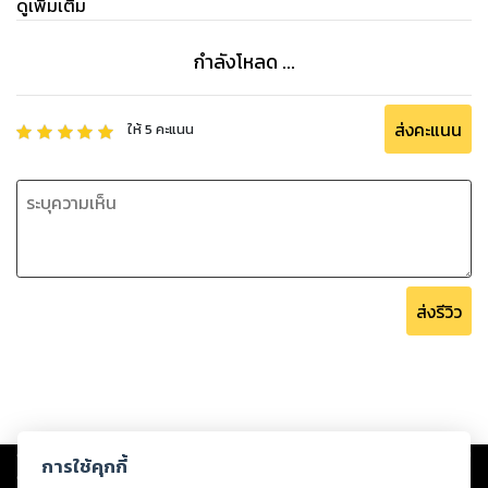
ดูเพิ่มเติม
กำลังโหลด ...
ส่งคะแนน
ให้
5
คะแนน
ส่งรีวิว
Copyright ©
2026
Storylog Co., Ltd. - สตอรี่ล็อกขอสงวนสิทธิ์ไม่รับผิดชอบ
การใช้คุกกี้
ต่อผลงานหรือเนื้อหาใดที่อัปโหลดผ่านเว็บไซต์และปรากฏว่าละเมิดสิทธิใน