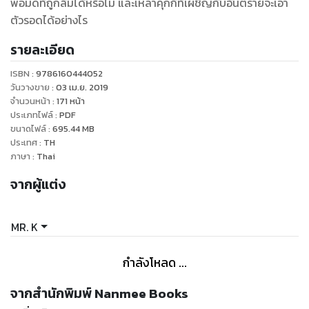
พ่อมดที่ถูกลืมได้หรือไม่ และเหล่าคุกกี้ที่เผชิญกับอันตรายจะเอา
ตัวรอดได้อย่างไร
รายละเอียด
ISBN :
9786160444052
วันวางขาย
:
03 เม.ย. 2019
จำนวนหน้า
:
171
หน้า
ประเภทไฟล์
:
PDF
ขนาดไฟล์
:
695.44
MB
ประเทศ
:
TH
ภาษา
:
Thai
จากผู้แต่ง
MR. K
กำลังโหลด ...
จากสำนักพิมพ์ Nanmee Books