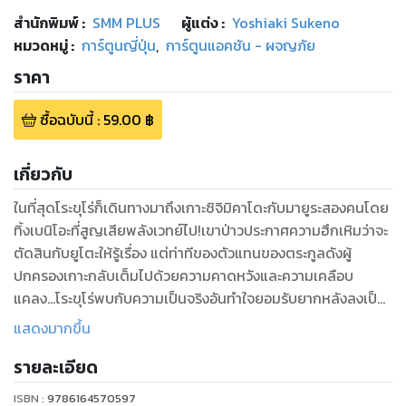
สำนักพิมพ์
:
SMM PLUS
ผู้แต่ง :
Yoshiaki Sukeno
หมวดหมู่
:
การ์ตูนญี่ปุ่น
,
การ์ตูนแอคชัน - ผจญภัย
ราคา
ซื้อฉบับนี้
:
59.00
฿
เกี่ยวกับ
ในที่สุดโระขุโร่ก็เดินทางมาถึงเกาะซิจิมิคาโดะกับมายูระสองคนโดย
ทิ้งเบนิโอะที่สูญเสียพลังเวทย์ไป!เขาป่าวประกาศความฮึกเหิมว่าจะ
ตัดสินกับยูโตะให้รู้เรื่อง แต่ท่าทีของตัวแทนของตระกูลดังผู้
ปกครองเกาะกลับเต็มไปด้วยความคาดหวังและความเคลือบ
แคลง...โระขุโร่พบกับความเป็นจริงอันทำใจยอมรับยากหลังลงเป็น
แนวหน้าในสนามรบจึงเตรียมใจพบกับบททดสอบบทใหม่ต่อจากนี้!
แสดงมากขึ้น
รายละเอียด
ISBN :
9786164570597