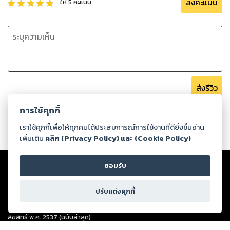
ส่งคะแนน
ให้
5
คะแนน
ส่งรีวิว
การใช้คุกกี้
เราใช้คุกกี้เพื่อให้ทุกคนได้ประสบการณ์การใช้งานที่ดียิ่งขึ้นอ่าน
เพิ่มเติม
คลิก (Privacy Policy) และ (Cookie Policy)
Copyright ©
2026
Storylog Co., Ltd. - สตอรี่ล็อกขอสงวนสิทธิ์ไม่รับผิดชอบ
ต่อผลงานหรือเนื้อหาใดที่อัปโหลดผ่านเว็บไซต์และปรากฏว่าละเมิดสิทธิใน
ยอมรับ
ทรัพย์สินทางปัญญาของบุคคลอื่นหรือขัดต่อกฎหมายและศีลธรรม ดังนั้น ผู้อ่าน
ทุกท่านโปรดใช้วิจารณญาณในการกลั่นกรองด้วยตนเอง และหากท่านพบว่าส่วน
ปรับแต่งคุกกี้
หนึ่งส่วนใดขัดต่อกฎหมายและศีลธรรม กรุณาแจ้งมายังบริษัท เพื่อทีมงานจะได้
ดำเนินการในทันที ทั้งนี้ ทางสตอรี่ล็อกขอสงวนลิขสิทธิ์ตามพระราชบัญญัติ
ลิขสิทธิ์ พ.ศ. 2537 (ฉบับล่าสุด)