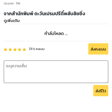
จะได้กลับไปกรุงเทพฯนะ ตายอยู่ที่ไร่นี่แหล่ะ”
ประเทศ
:
TH
จากสำนักพิมพ์ ตะวันเปรมปรีดิ์พลับลิชชิ่ง
ดูเพิ่มเติม
กำลังโหลด ...
ส่งคะแนน
ให้
5
คะแนน
ส่งรีวิว