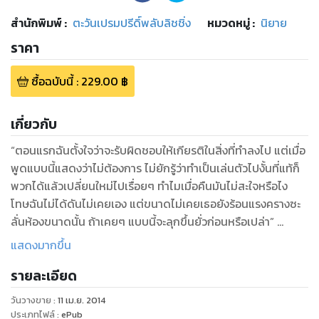
สำนักพิมพ์
:
ตะวันเปรมปรีดิ์พลับลิชชิ่ง
หมวดหมู่
:
นิยาย
ราคา
ซื้อฉบับนี้
:
229.00
฿
เกี่ยวกับ
“ตอนแรกฉันตั้งใจว่าจะรับผิดชอบให้เกียรติในสิ่งที่ทำลงไป แต่เมื่อ
พูดแบบนี้แสดงว่าไม่ต้องการ ไม่ยักรู้ว่าทำเป็นเล่นตัวไปงั้นที่แท้ก็
พวกได้แล้วเปลี่ยนใหม่ไปเรื่อยๆ ทำไมเมื่อคืนมันไม่สะใจหรือไง
โทษฉันไม่ได้ดันไม่เคยเอง แต่ขนาดไม่เคยเธอยังร้อนแรงครางซะ
ลั่นห้องขนาดนั้น ถ้าเคยๆ แบบนี้จะลุกขึ้นยั่วก่อนหรือเปล่า”
“คุณดนัย” หนึ่งฤทัยเรียกชื่อเขาลั่นแล้วฟาดฝ่ามือใส่เต็มทีสอง
แสดงมากขึ้น
ครั้ง
รายละเอียด
“เลว ไอ้ผู้ชายห่วยแตก” เธอตะโกนใส่หน้าโดยไม่มีคำว่าเกรงใจอีก
ต่อไป
วันวางขาย
:
11 เม.ย. 2014
“เออ ไอ้ผู้ชายห่วยนี่แหล่ะจะผูกชีวิตเธอไว้ที่นี่เอง ต่อไปนี้อย่าคิดว่า
ประเภทไฟล์
:
ePub