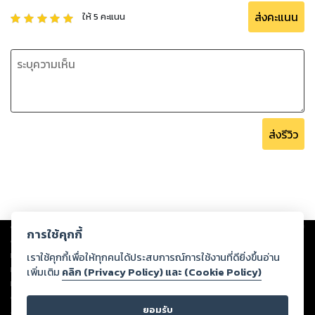
ส่งคะแนน
ให้
5
คะแนน
ส่งรีวิว
Copyright ©
2026
Storylog Co., Ltd. - สตอรี่ล็อกขอสงวนสิทธิ์ไม่รับผิดชอบ
การใช้คุกกี้
ต่อผลงานหรือเนื้อหาใดที่อัปโหลดผ่านเว็บไซต์และปรากฏว่าละเมิดสิทธิใน
ทรัพย์สินทางปัญญาของบุคคลอื่นหรือขัดต่อกฎหมายและศีลธรรม ดังนั้น ผู้อ่าน
เราใช้คุกกี้เพื่อให้ทุกคนได้ประสบการณ์การใช้งานที่ดียิ่งขึ้นอ่าน
ทุกท่านโปรดใช้วิจารณญาณในการกลั่นกรองด้วยตนเอง และหากท่านพบว่าส่วน
เพิ่มเติม
คลิก (Privacy Policy) และ (Cookie Policy)
หนึ่งส่วนใดขัดต่อกฎหมายและศีลธรรม กรุณาแจ้งมายังบริษัท เพื่อทีมงานจะได้
ดำเนินการในทันที ทั้งนี้ ทางสตอรี่ล็อกขอสงวนลิขสิทธิ์ตามพระราชบัญญัติ
ยอมรับ
ลิขสิทธิ์ พ.ศ. 2537 (ฉบับล่าสุด)